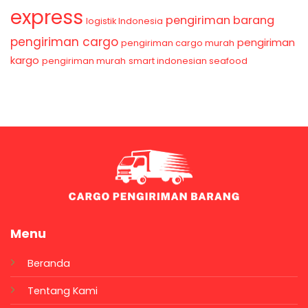
express
pengiriman barang
logistik Indonesia
pengiriman cargo
pengiriman
pengiriman cargo murah
kargo
pengiriman murah
smart indonesian seafood
Menu
Beranda
Tentang Kami