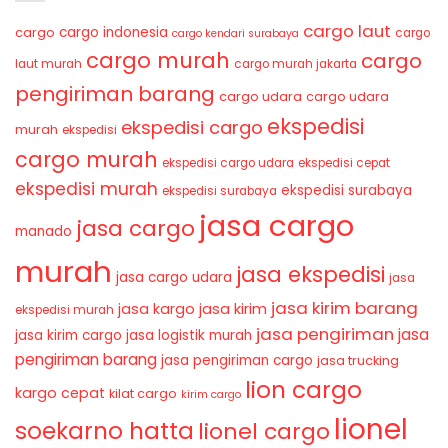
cargo laut
cargo indonesia
cargo
cargo
cargo kendari surabaya
cargo murah
cargo
laut murah
cargo murah jakarta
pengiriman barang
cargo udara
cargo udara
ekspedisi
ekspedisi cargo
murah
ekspedisi
cargo murah
ekspedisi cargo udara
ekspedisi cepat
ekspedisi murah
ekspedisi surabaya
ekspedisi surabaya
jasa cargo
jasa cargo
manado
murah
jasa ekspedisi
jasa cargo udara
jasa
jasa kirim barang
jasa kirim
jasa kargo
ekspedisi murah
jasa pengiriman
jasa
jasa kirim cargo
jasa logistik murah
pengiriman barang
jasa pengiriman cargo
jasa trucking
lion cargo
kargo cepat
kilat cargo
kirim cargo
lionel
soekarno hatta
lionel cargo