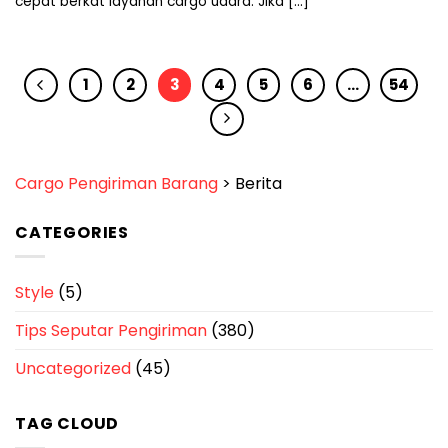
cepat berkat layanan cargo udara. Jika [...]
1
2
3
4
5
6
…
54
Cargo Pengiriman Barang
>
Berita
CATEGORIES
Style
(5)
Tips Seputar Pengiriman
(380)
Uncategorized
(45)
TAG CLOUD