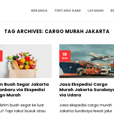
BERANDA
TENTANG KAMI
LAYANAN
B
TAG ARCHIVES:
CARGO MURAH JAKARTA
18
Oct
im Buah Segar Jakarta
Jasa Ekspedisi Cargo
anbaru via Ekspedisi
Murah Jakarta Surabay
go Murah
via Udara
kirim buah segar ke luar
Jasa ekspedisi cargo murah
u? Tapi takut busuk atau
Jakarta Surabaya lewat jalur