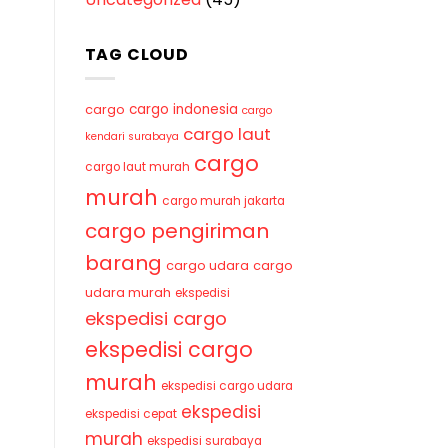
TAG CLOUD
cargo indonesia
cargo
cargo
cargo laut
kendari surabaya
cargo
cargo laut murah
murah
cargo murah jakarta
cargo pengiriman
barang
cargo udara
cargo
udara murah
ekspedisi
ekspedisi cargo
ekspedisi cargo
murah
ekspedisi cargo udara
ekspedisi
ekspedisi cepat
murah
ekspedisi surabaya