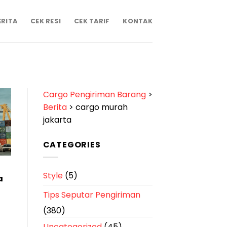
ERITA
CEK RESI
CEK TARIF
KONTAK
Cargo Pengiriman Barang
>
Berita
>
cargo murah
jakarta
CATEGORIES
Style
(5)
a
Tips Seputar Pengiriman
(380)
Uncategorized
(45)