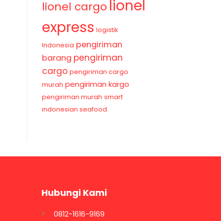
lionel
lionel cargo
express
logistik
pengiriman
Indonesia
pengiriman
barang
cargo
pengiriman cargo
pengiriman kargo
murah
pengiriman murah
smart
indonesian seafood
Hubungi Kami
0812-1616-9169