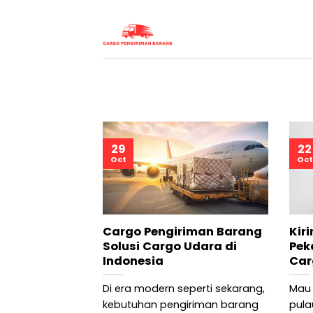
Skip
to
content
29
22
Oct
Oct
Cargo Pengiriman Barang
Kir
Solusi Cargo Udara di
Pek
Indonesia
Car
Di era modern seperti sekarang,
Mau 
kebutuhan pengiriman barang
pula