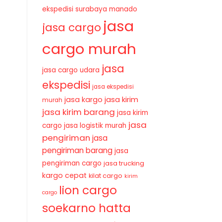
ekspedisi surabaya manado
jasa
jasa cargo
cargo murah
jasa
jasa cargo udara
ekspedisi
jasa ekspedisi
jasa kirim
jasa kargo
murah
jasa kirim barang
jasa kirim
jasa
cargo
jasa logistik murah
pengiriman
jasa
pengiriman barang
jasa
pengiriman cargo
jasa trucking
kargo cepat
kilat cargo
kirim
lion cargo
cargo
soekarno hatta