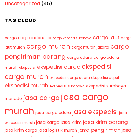
Uncategorized
(45)
TAG CLOUD
cargo laut
cargo indonesia
cargo
cargo
cargo kendari surabaya
cargo murah
cargo
laut murah
cargo murah jakarta
pengiriman barang
cargo udara
cargo udara
ekspedisi
ekspedisi cargo
murah
ekspedisi
cargo murah
ekspedisi cargo udara
ekspedisi cepat
ekspedisi murah
ekspedisi surabaya
ekspedisi surabaya
jasa cargo
jasa cargo
manado
murah
jasa ekspedisi
jasa cargo udara
jasa
jasa kirim barang
jasa kirim
jasa kargo
ekspedisi murah
jasa pengiriman
jasa
jasa kirim cargo
jasa logistik murah