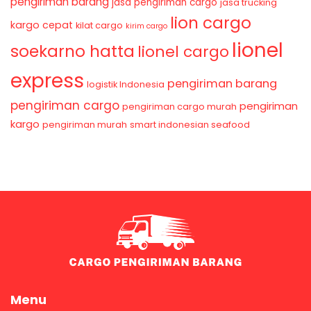
pengiriman barang
jasa pengiriman cargo
jasa trucking
lion cargo
kargo cepat
kilat cargo
kirim cargo
lionel
soekarno hatta
lionel cargo
express
pengiriman barang
logistik Indonesia
pengiriman cargo
pengiriman
pengiriman cargo murah
kargo
pengiriman murah
smart indonesian seafood
Menu