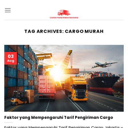
Skip
to
content
TAG ARCHIVES:
CARGO MURAH
03
Aug
Faktor yang Mempengaruhi Tarif Pengiriman Cargo
Faktor yang Mempengaruhi Tarif Pengiriman Cargo Jakarta –