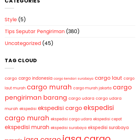
CATEGORIES
Style
(5)
Tips Seputar Pengiriman
(380)
Uncategorized
(45)
TAG CLOUD
cargo laut
cargo indonesia
cargo
cargo
cargo kendari surabaya
cargo murah
cargo
laut murah
cargo murah jakarta
pengiriman barang
cargo udara
cargo udara
ekspedisi
ekspedisi cargo
murah
ekspedisi
cargo murah
ekspedisi cargo udara
ekspedisi cepat
ekspedisi murah
ekspedisi surabaya
ekspedisi surabaya
jasa cargo
jasa cargo