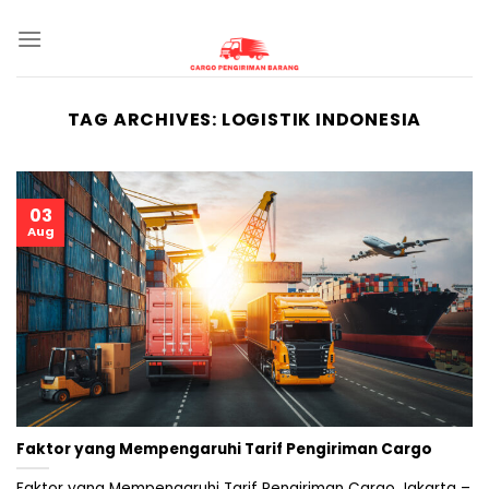
Skip
to
content
TAG ARCHIVES:
LOGISTIK INDONESIA
03
Aug
Faktor yang Mempengaruhi Tarif Pengiriman Cargo
Faktor yang Mempengaruhi Tarif Pengiriman Cargo Jakarta –