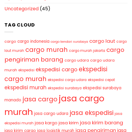
Uncategorized
(45)
TAG CLOUD
cargo laut
cargo indonesia
cargo
cargo
cargo kendari surabaya
cargo murah
cargo
laut murah
cargo murah jakarta
pengiriman barang
cargo udara
cargo udara
ekspedisi
ekspedisi cargo
murah
ekspedisi
cargo murah
ekspedisi cargo udara
ekspedisi cepat
ekspedisi murah
ekspedisi surabaya
ekspedisi surabaya
jasa cargo
jasa cargo
manado
murah
jasa ekspedisi
jasa cargo udara
jasa
jasa kirim barang
jasa kirim
jasa kargo
ekspedisi murah
jasa pengiriman
jasa
jasa kirim cargo
jasa logistik murah