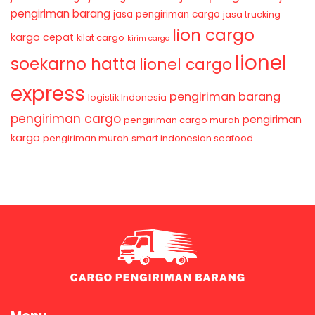
pengiriman barang
jasa pengiriman cargo
jasa trucking
lion cargo
kargo cepat
kilat cargo
kirim cargo
lionel
soekarno hatta
lionel cargo
express
pengiriman barang
logistik Indonesia
pengiriman cargo
pengiriman
pengiriman cargo murah
kargo
pengiriman murah
smart indonesian seafood