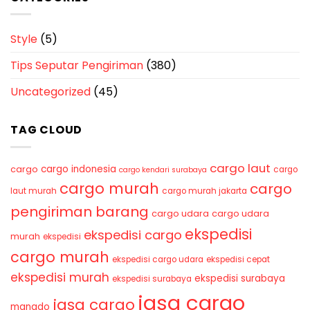
Style
(5)
Tips Seputar Pengiriman
(380)
Uncategorized
(45)
TAG CLOUD
cargo laut
cargo indonesia
cargo
cargo
cargo kendari surabaya
cargo murah
cargo
laut murah
cargo murah jakarta
pengiriman barang
cargo udara
cargo udara
ekspedisi
ekspedisi cargo
murah
ekspedisi
cargo murah
ekspedisi cargo udara
ekspedisi cepat
ekspedisi murah
ekspedisi surabaya
ekspedisi surabaya
jasa cargo
jasa cargo
manado