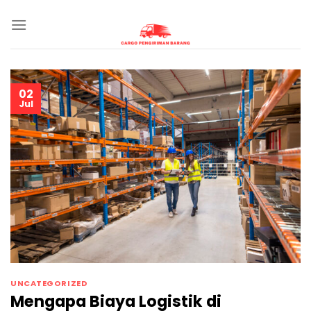
Skip
to
content
02
Jul
UNCATEGORIZED
Mengapa Biaya Logistik di