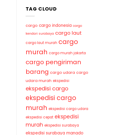
TAG CLOUD
cargo indonesia
cargo
cargo
cargo laut
kendari surabaya
cargo
cargo laut murah
murah
cargo murah jakarta
cargo pengiriman
barang
cargo udara
cargo
udara murah
ekspedisi
ekspedisi cargo
ekspedisi cargo
murah
ekspedisi cargo udara
ekspedisi
ekspedisi cepat
murah
ekspedisi surabaya
ekspedisi surabaya manado