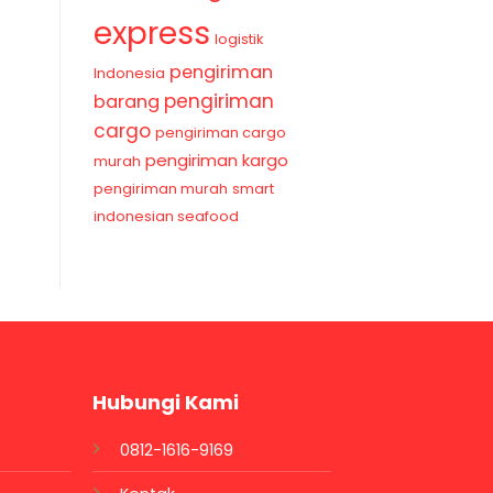
express
logistik
pengiriman
Indonesia
pengiriman
barang
cargo
pengiriman cargo
pengiriman kargo
murah
pengiriman murah
smart
indonesian seafood
Hubungi Kami
0812-1616-9169