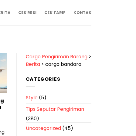
ERITA
CEK RESI
CEK TARIF
KONTAK
Cargo Pengiriman Barang
>
Berita
>
cargo bandara
CATEGORIES
Style
(5)
ng
a
Tips Seputar Pengiriman
(380)
Uncategorized
(45)
ng