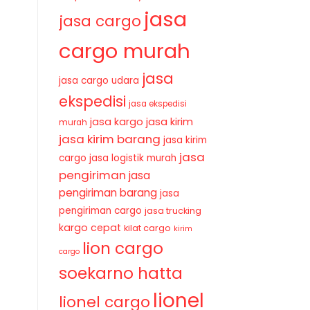
jasa
jasa cargo
cargo murah
jasa
jasa cargo udara
ekspedisi
jasa ekspedisi
jasa kirim
jasa kargo
murah
jasa kirim barang
jasa kirim
jasa
cargo
jasa logistik murah
pengiriman
jasa
pengiriman barang
jasa
pengiriman cargo
jasa trucking
kargo cepat
kilat cargo
kirim
lion cargo
cargo
soekarno hatta
lionel
lionel cargo