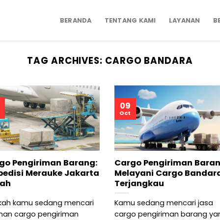
BERANDA
TENTANG KAMI
LAYANAN
B
TAG ARCHIVES:
CARGO BANDARA
09
Oct
go Pengiriman Barang:
Cargo Pengiriman Bara
pedisi Merauke Jakarta
Melayani Cargo Bandar
ah
Terjangkau
kah kamu sedang mencari
Kamu sedang mencari jasa
nan cargo pengiriman
cargo pengiriman barang ya