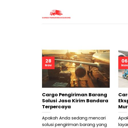
Skip
to
content
28
06
Nov
Nov
Cargo Pengiriman Barang
Car
Solusi Jasa Kirim Bandara
Eks
Terpercaya
Mur
Apakah Anda sedang mencari
Apa
solusi pengiriman barang yang
laya