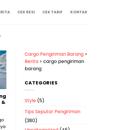
ERITA
CEK RESI
CEK TARIF
KONTAK
G
Cargo Pengiriman Barang
>
Berita
>
cargo pengiriman
barang
CATEGORIES
ang
Style
(5)
 &
Tips Seputar Pengiriman
go
(380)
aya
Uncategorized
(45)