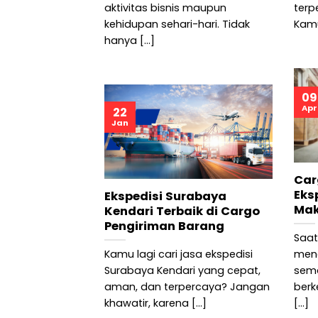
aktivitas bisnis maupun
terp
kehidupan sehari-hari. Tidak
Kamu
hanya [...]
09
Apr
22
Jan
Car
Eks
Ekspedisi Surabaya
Mak
Kendari Terbaik di Cargo
Pengiriman Barang
Saat
Kamu lagi cari jasa ekspedisi
meng
Surabaya Kendari yang cepat,
sema
aman, dan terpercaya? Jangan
berk
khawatir, karena [...]
[...]