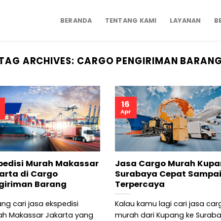
BERANDA
TENTANG KAMI
LAYANAN
B
TAG ARCHIVES:
CARGO PENGIRIMAN BARAN
16
Apr
pedisi Murah Makassar
Jasa Cargo Murah Kup
arta di Cargo
Surabaya Cepat Sampai
giriman Barang
Terpercaya
ng cari jasa ekspedisi
Kalau kamu lagi cari jasa car
h Makassar Jakarta yang
murah dari Kupang ke Surab