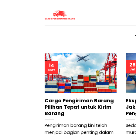
Skip
to
content
28
14
Jul
Oct
Cargo Pengiriman Barang
Eks
Pilihan Tepat untuk Kirim
Jak
Barang
Pen
Pengiriman barang kini telah
Seda
menjadi bagian penting dalam
mura