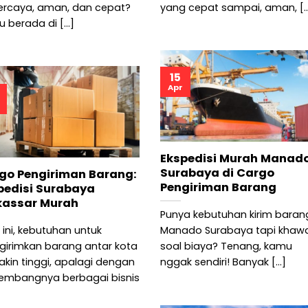
ercaya, aman, dan cepat?
yang cepat sampai, aman, [..
 berada di [...]
15
Apr
Ekspedisi Murah Manad
Surabaya di Cargo
go Pengiriman Barang:
Pengiriman Barang
pedisi Surabaya
assar Murah
Punya kebutuhan kirim baran
 ini, kebutuhan untuk
Manado Surabaya tapi khawa
irimkan barang antar kota
soal biaya? Tenang, kamu
kin tinggi, apalagi dengan
nggak sendiri! Banyak [...]
embangnya berbagai bisnis