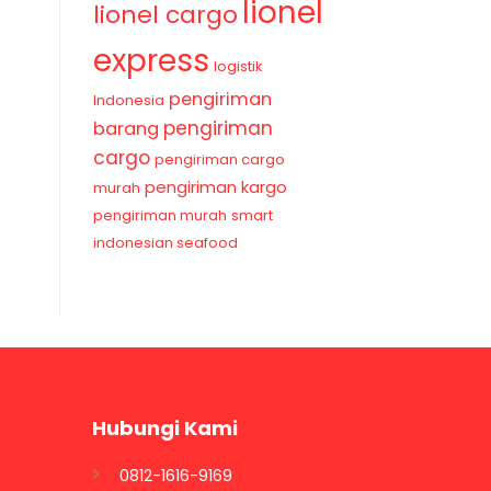
lionel
lionel cargo
express
logistik
pengiriman
Indonesia
pengiriman
barang
cargo
pengiriman cargo
pengiriman kargo
murah
pengiriman murah
smart
indonesian seafood
Hubungi Kami
0812-1616-9169