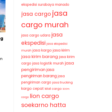
ekspedisi surabaya manado
jasa
jasa cargo
cargo murah
jasa
jasa cargo udara
ng
ekspedisi
jasa ekspedisi
jasa kirim
jasa kargo
murah
jasa kirim barang
jasa kirim
an
jasa
cargo
jasa logistik murah
pengiriman
jasa
pengiriman barang
jasa
pengiriman cargo
jasa trucking
kargo cepat
kilat cargo
kirim
lion cargo
cargo
soekarno hatta