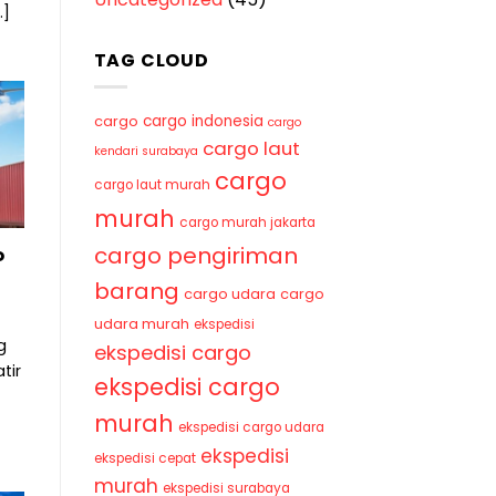
.]
TAG CLOUD
cargo indonesia
cargo
cargo
cargo laut
kendari surabaya
cargo
cargo laut murah
murah
cargo murah jakarta
cargo pengiriman
o
barang
cargo udara
cargo
udara murah
ekspedisi
g
ekspedisi cargo
tir
ekspedisi cargo
murah
ekspedisi cargo udara
ekspedisi
ekspedisi cepat
murah
ekspedisi surabaya