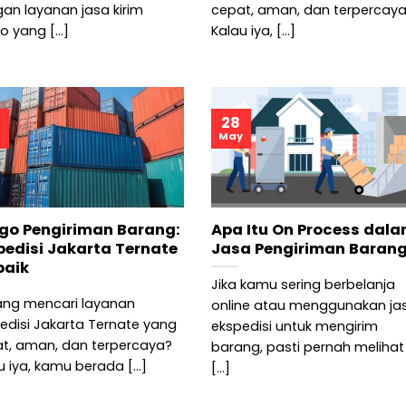
an layanan jasa kirim
cepat, aman, dan terpercay
o yang [...]
Kalau iya, [...]
28
May
go Pengiriman Barang:
Apa Itu On Process dal
pedisi Jakarta Ternate
Jasa Pengiriman Baran
baik
Jika kamu sering berbelanja
ng mencari layanan
online atau menggunakan ja
edisi Jakarta Ternate yang
ekspedisi untuk mengirim
t, aman, dan terpercaya?
barang, pasti pernah melihat
u iya, kamu berada [...]
[...]