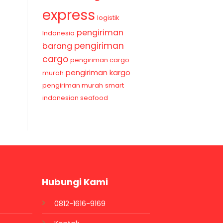
express
logistik
pengiriman
Indonesia
pengiriman
barang
cargo
pengiriman cargo
pengiriman kargo
murah
pengiriman murah
smart
indonesian seafood
Hubungi Kami
0812-1616-9169