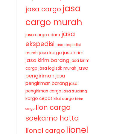
jasa
jasa cargo
cargo murah
jasa
jasa cargo udara
ekspedisi
jasa ekspedisi
jasa kirim
jasa kargo
murah
jasa kirim barang
jasa kirim
jasa
cargo
jasa logistik murah
pengiriman
jasa
pengiriman barang
jasa
pengiriman cargo
jasa trucking
kargo cepat
kilat cargo
kirim
lion cargo
cargo
soekarno hatta
lionel
lionel cargo