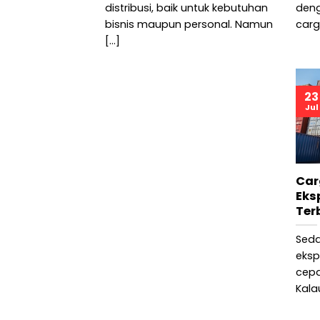
distribusi, baik untuk kebutuhan
deng
bisnis maupun personal. Namun
carg
[...]
23
Jul
Car
Eks
Ter
Seda
eksp
cepa
Kala