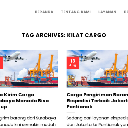
BERANDA
TENTANG KAMI
LAYANAN
B
TAG ARCHIVES:
KILAT CARGO
13
Aug
a Kirim Cargo
Cargo Pengiriman Baran
abaya Manado Bisa
Ekspedisi Terbaik Jakar
kup
Pontianak
irim barang dari Surabaya
Sedang cari layanan ekspedis
anado kini semakin mudah
dari Jakarta ke Pontianak ya