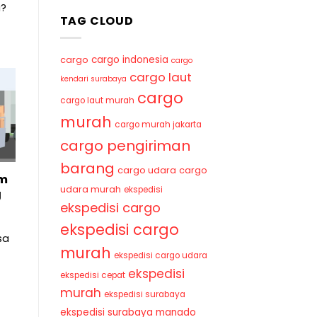
a?
TAG CLOUD
cargo indonesia
cargo
cargo
cargo laut
kendari surabaya
cargo
cargo laut murah
murah
cargo murah jakarta
cargo pengiriman
barang
cargo udara
cargo
am
udara murah
ekspedisi
g
ekspedisi cargo
ekspedisi cargo
sa
murah
ekspedisi cargo udara
ekspedisi
ekspedisi cepat
murah
ekspedisi surabaya
ekspedisi surabaya manado