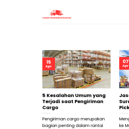
Skip
to
content
07
15
Apr
Apr
5 Kesalahan Umum yang
Jas
Terjadi saat Pengiriman
Sur
Cargo
Pic
Pengiriman cargo merupakan
Meng
bagian penting dalam rantai
ke M