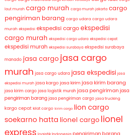
cargo murah
cargo
laut murah
cargo murah jakarta
pengiriman barang
cargo udara
cargo udara
ekspedisi
ekspedisi cargo
murah
ekspedisi
cargo murah
ekspedisi cargo udara
ekspedisi cepat
ekspedisi murah
ekspedisi surabaya
ekspedisi surabaya
jasa cargo
jasa cargo
manado
murah
jasa ekspedisi
jasa cargo udara
jasa
jasa kirim barang
jasa kirim
jasa kargo
ekspedisi murah
jasa pengiriman
jasa
jasa kirim cargo
jasa logistik murah
pengiriman barang
jasa pengiriman cargo
jasa trucking
lion cargo
kargo cepat
kilat cargo
kirim cargo
lionel
soekarno hatta
lionel cargo
express
pengiriman barang
logistik Indonesia