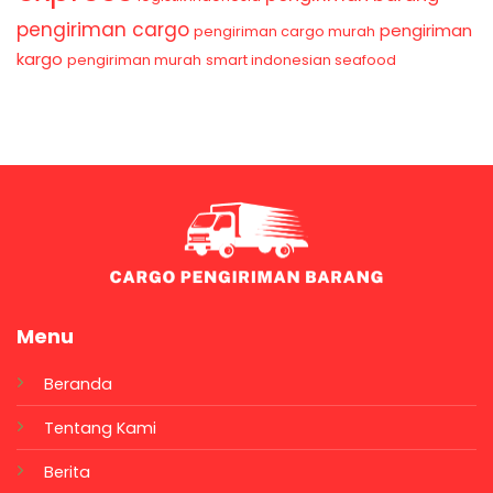
pengiriman cargo
pengiriman
pengiriman cargo murah
kargo
pengiriman murah
smart indonesian seafood
Menu
Beranda
Tentang Kami
Berita