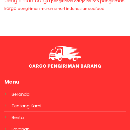
pengiriman cargo
pengiriman
pengiriman cargo murah
kargo
pengiriman murah
smart indonesian seafood
Menu
Beranda
Tentang Kami
Berita
Layanan