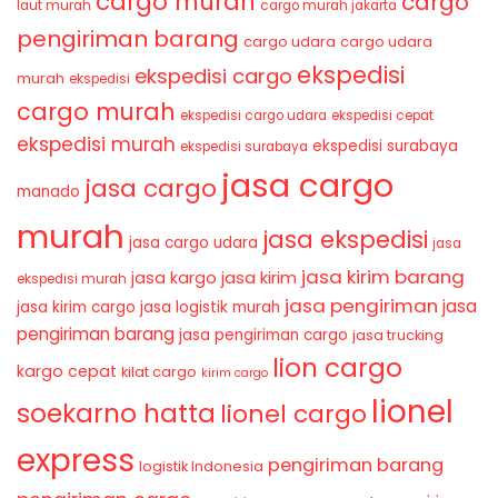
cargo murah
cargo
laut murah
cargo murah jakarta
pengiriman barang
cargo udara
cargo udara
ekspedisi
ekspedisi cargo
murah
ekspedisi
cargo murah
ekspedisi cargo udara
ekspedisi cepat
ekspedisi murah
ekspedisi surabaya
ekspedisi surabaya
jasa cargo
jasa cargo
manado
murah
jasa ekspedisi
jasa cargo udara
jasa
jasa kirim barang
jasa kirim
jasa kargo
ekspedisi murah
jasa pengiriman
jasa
jasa kirim cargo
jasa logistik murah
pengiriman barang
jasa pengiriman cargo
jasa trucking
lion cargo
kargo cepat
kilat cargo
kirim cargo
lionel
soekarno hatta
lionel cargo
express
pengiriman barang
logistik Indonesia