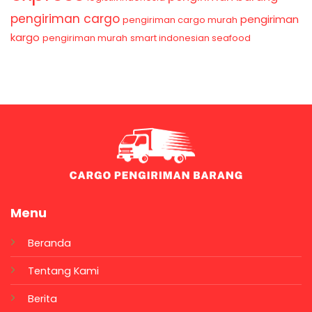
pengiriman cargo
pengiriman
pengiriman cargo murah
kargo
pengiriman murah
smart indonesian seafood
Menu
Beranda
Tentang Kami
Berita