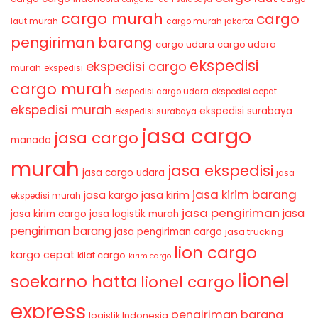
cargo murah
cargo
laut murah
cargo murah jakarta
pengiriman barang
cargo udara
cargo udara
ekspedisi
ekspedisi cargo
murah
ekspedisi
cargo murah
ekspedisi cargo udara
ekspedisi cepat
ekspedisi murah
ekspedisi surabaya
ekspedisi surabaya
jasa cargo
jasa cargo
manado
murah
jasa ekspedisi
jasa cargo udara
jasa
jasa kirim barang
jasa kirim
jasa kargo
ekspedisi murah
jasa pengiriman
jasa
jasa kirim cargo
jasa logistik murah
pengiriman barang
jasa pengiriman cargo
jasa trucking
lion cargo
kargo cepat
kilat cargo
kirim cargo
lionel
soekarno hatta
lionel cargo
express
pengiriman barang
logistik Indonesia