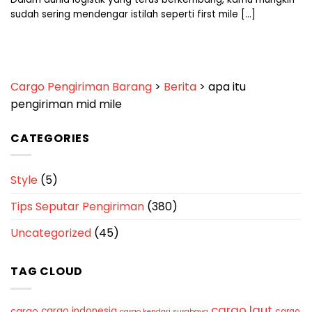
sudah sering mendengar istilah seperti first mile [...]
Cargo Pengiriman Barang
>
Berita
>
apa itu
pengiriman mid mile
CATEGORIES
Style
(5)
Tips Seputar Pengiriman
(380)
Uncategorized
(45)
TAG CLOUD
cargo laut
cargo indonesia
cargo
cargo
cargo kendari surabaya