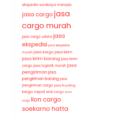
ekspedisi surabaya manado
jasa
jasa cargo
cargo murah
jasa
jasa cargo udara
ekspedisi
jasa ekspedisi
jasa kirim
jasa kargo
murah
jasa kirim barang
jasa kirim
jasa
cargo
jasa logistik murah
pengiriman
jasa
pengiriman barang
jasa
pengiriman cargo
jasa trucking
kargo cepat
kilat cargo
kirim
lion cargo
cargo
soekarno hatta