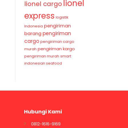
lionel
lionel cargo
express
logistik
pengiriman
Indonesia
pengiriman
barang
cargo
pengiriman cargo
pengiriman kargo
murah
pengiriman murah
smart
indonesian seafood
Hubungi Kami
0812-1616-9169