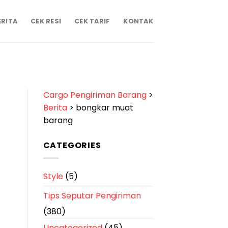
ERITA
CEK RESI
CEK TARIF
KONTAK
Cargo Pengiriman Barang
>
Berita
>
bongkar muat
barang
CATEGORIES
Style
(5)
Tips Seputar Pengiriman
(380)
Uncategorized
(45)