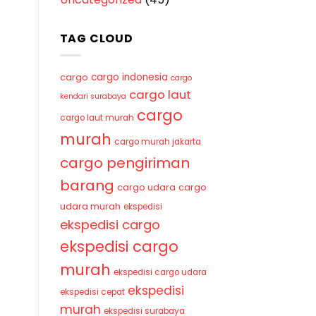
TAG CLOUD
cargo indonesia
cargo
cargo
cargo laut
kendari surabaya
cargo
cargo laut murah
murah
cargo murah jakarta
cargo pengiriman
barang
cargo udara
cargo
udara murah
ekspedisi
ekspedisi cargo
ekspedisi cargo
murah
ekspedisi cargo udara
ekspedisi
ekspedisi cepat
murah
ekspedisi surabaya