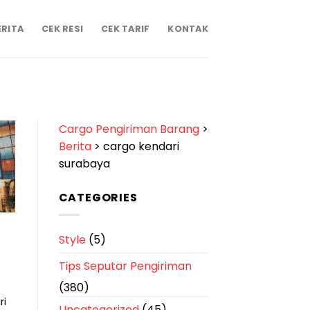
ERITA
CEK RESI
CEK TARIF
KONTAK
Cargo Pengiriman Barang
>
Berita
>
cargo kendari
surabaya
CATEGORIES
Style
(5)
Tips Seputar Pengiriman
(380)
ri
Uncategorized
(45)