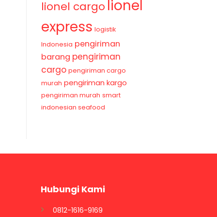
lionel
lionel cargo
express
logistik
pengiriman
Indonesia
pengiriman
barang
cargo
pengiriman cargo
pengiriman kargo
murah
pengiriman murah
smart
indonesian seafood
Hubungi Kami
0812-1616-9169