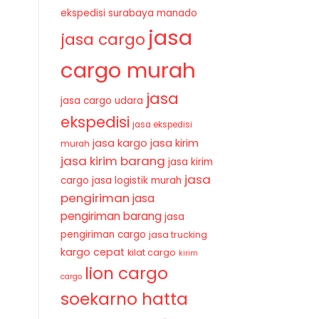
ekspedisi surabaya manado
jasa
jasa cargo
cargo murah
jasa
jasa cargo udara
ekspedisi
jasa ekspedisi
jasa kirim
jasa kargo
murah
jasa kirim barang
jasa kirim
jasa
cargo
jasa logistik murah
pengiriman
jasa
pengiriman barang
jasa
pengiriman cargo
jasa trucking
kargo cepat
kilat cargo
kirim
lion cargo
cargo
soekarno hatta