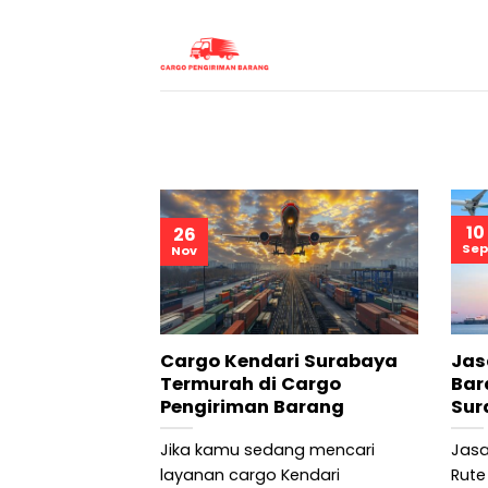
Skip
to
content
10
26
Sep
Nov
Cargo Kendari Surabaya
Jas
Termurah di Cargo
Bar
Pengiriman Barang
Sur
Jika kamu sedang mencari
Jasa
layanan cargo Kendari
Rute