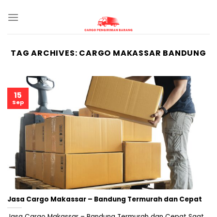
Skip
to
content
TAG ARCHIVES:
CARGO MAKASSAR BANDUNG
15
Sep
Jasa Cargo Makassar – Bandung Termurah dan Cepat
Jasa Cargo Makassar – Bandung Termurah dan Cepat Saat