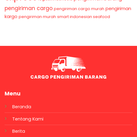
pengiriman cargo
pengiriman
pengiriman cargo murah
kargo
pengiriman murah
smart indonesian seafood
Menu
Beranda
Tentang Kami
Berita