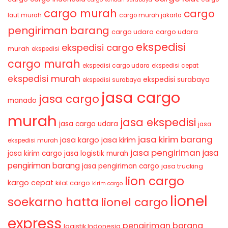
cargo murah
cargo
laut murah
cargo murah jakarta
pengiriman barang
cargo udara
cargo udara
ekspedisi
ekspedisi cargo
murah
ekspedisi
cargo murah
ekspedisi cargo udara
ekspedisi cepat
ekspedisi murah
ekspedisi surabaya
ekspedisi surabaya
jasa cargo
jasa cargo
manado
murah
jasa ekspedisi
jasa cargo udara
jasa
jasa kirim barang
jasa kirim
jasa kargo
ekspedisi murah
jasa pengiriman
jasa
jasa kirim cargo
jasa logistik murah
pengiriman barang
jasa pengiriman cargo
jasa trucking
lion cargo
kargo cepat
kilat cargo
kirim cargo
lionel
soekarno hatta
lionel cargo
express
pengiriman barang
logistik Indonesia