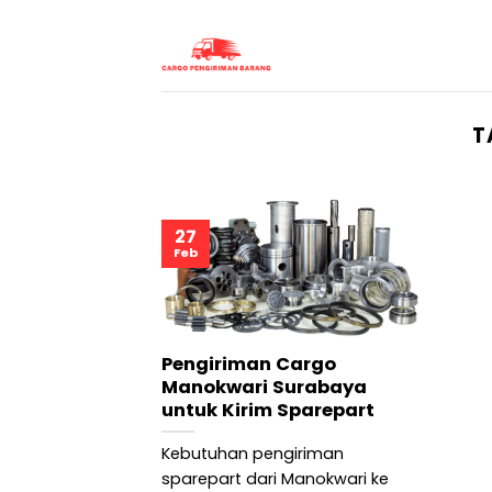
Skip
to
content
T
27
Feb
Pengiriman Cargo
Manokwari Surabaya
untuk Kirim Sparepart
Kebutuhan pengiriman
sparepart dari Manokwari ke