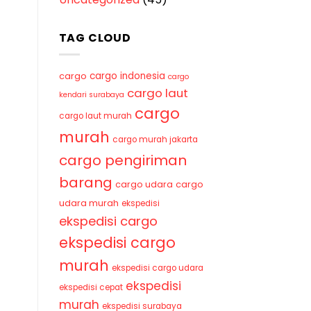
TAG CLOUD
cargo indonesia
cargo
cargo
cargo laut
kendari surabaya
cargo
cargo laut murah
murah
cargo murah jakarta
cargo pengiriman
barang
cargo udara
cargo
udara murah
ekspedisi
ekspedisi cargo
ekspedisi cargo
murah
ekspedisi cargo udara
ekspedisi
ekspedisi cepat
murah
ekspedisi surabaya