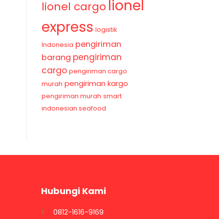
lionel
lionel cargo
express
logistik
pengiriman
Indonesia
pengiriman
barang
cargo
pengiriman cargo
pengiriman kargo
murah
pengiriman murah
smart
indonesian seafood
Hubungi Kami
0812-1616-9169