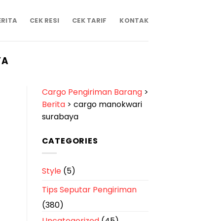
ERITA
CEK RESI
CEK TARIF
KONTAK
YA
Cargo Pengiriman Barang
>
Berita
>
cargo manokwari
surabaya
CATEGORIES
Style
(5)
Tips Seputar Pengiriman
(380)
Uncategorized
(45)