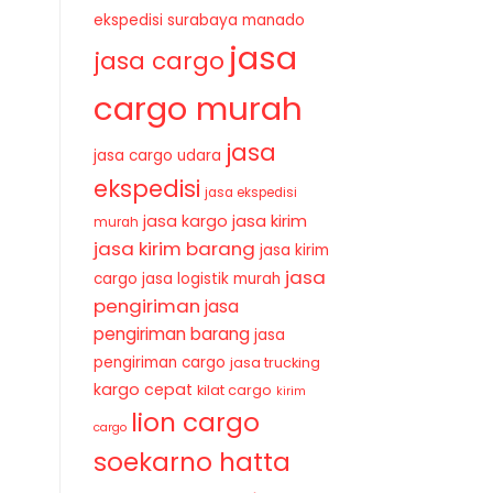
ekspedisi surabaya manado
jasa
jasa cargo
cargo murah
jasa
jasa cargo udara
ekspedisi
jasa ekspedisi
jasa kirim
jasa kargo
murah
jasa kirim barang
jasa kirim
jasa
cargo
jasa logistik murah
pengiriman
jasa
pengiriman barang
jasa
pengiriman cargo
jasa trucking
kargo cepat
kilat cargo
kirim
lion cargo
cargo
soekarno hatta