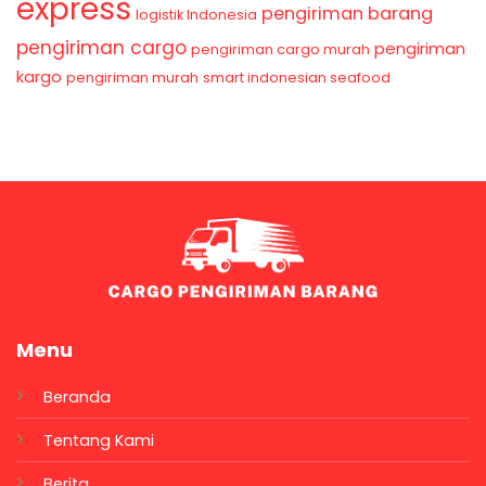
express
pengiriman barang
logistik Indonesia
pengiriman cargo
pengiriman
pengiriman cargo murah
kargo
pengiriman murah
smart indonesian seafood
Menu
Beranda
Tentang Kami
Berita