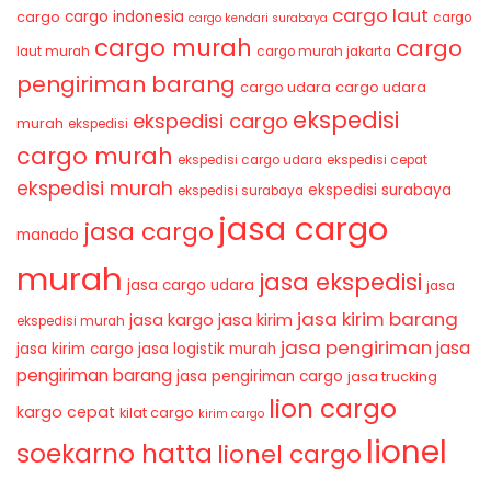
cargo laut
cargo indonesia
cargo
cargo
cargo kendari surabaya
cargo murah
cargo
laut murah
cargo murah jakarta
pengiriman barang
cargo udara
cargo udara
ekspedisi
ekspedisi cargo
murah
ekspedisi
cargo murah
ekspedisi cargo udara
ekspedisi cepat
ekspedisi murah
ekspedisi surabaya
ekspedisi surabaya
jasa cargo
jasa cargo
manado
murah
jasa ekspedisi
jasa cargo udara
jasa
jasa kirim barang
jasa kirim
jasa kargo
ekspedisi murah
jasa pengiriman
jasa
jasa kirim cargo
jasa logistik murah
pengiriman barang
jasa pengiriman cargo
jasa trucking
lion cargo
kargo cepat
kilat cargo
kirim cargo
lionel
soekarno hatta
lionel cargo