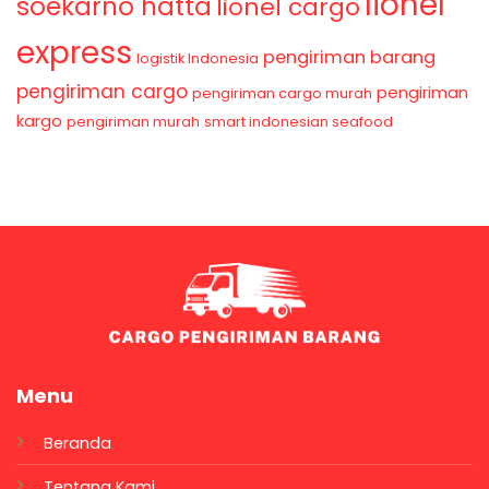
lionel
soekarno hatta
lionel cargo
express
pengiriman barang
logistik Indonesia
pengiriman cargo
pengiriman
pengiriman cargo murah
kargo
pengiriman murah
smart indonesian seafood
Menu
Beranda
Tentang Kami