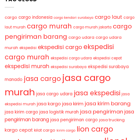
cargo laut
cargo indonesia
cargo
cargo
cargo kendari surabaya
cargo murah
cargo
laut murah
cargo murah jakarta
pengiriman barang
cargo udara
cargo udara
ekspedisi
ekspedisi cargo
murah
ekspedisi
cargo murah
ekspedisi cargo udara
ekspedisi cepat
ekspedisi murah
ekspedisi surabaya
ekspedisi surabaya
jasa cargo
jasa cargo
manado
murah
jasa ekspedisi
jasa cargo udara
jasa
jasa kirim barang
jasa kirim
jasa kargo
ekspedisi murah
jasa pengiriman
jasa
jasa kirim cargo
jasa logistik murah
pengiriman barang
jasa pengiriman cargo
jasa trucking
lion cargo
kargo cepat
kilat cargo
kirim cargo