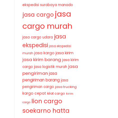
ekspedisi surabaya manado
jasa
jasa cargo
cargo murah
jasa
jasa cargo udara
ekspedisi
jasa ekspedisi
jasa kirim
jasa kargo
murah
jasa kirim barang
jasa kirim
jasa
cargo
jasa logistik murah
pengiriman
jasa
pengiriman barang
jasa
pengiriman cargo
jasa trucking
kargo cepat
kilat cargo
kirim
lion cargo
cargo
soekarno hatta