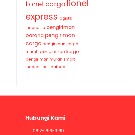
lionel
lionel cargo
express
logistik
pengiriman
Indonesia
pengiriman
barang
cargo
pengiriman cargo
pengiriman kargo
murah
pengiriman murah
smart
indonesian seafood
Hubungi Kami
0812-1616-9169