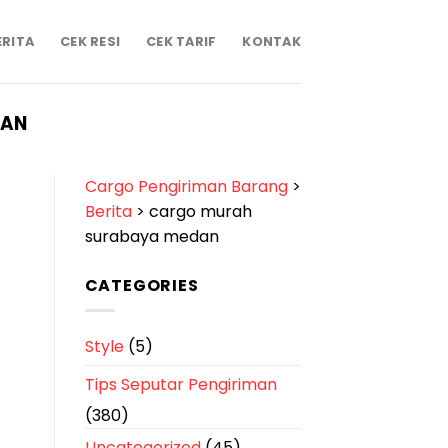
ERITA
CEK RESI
CEK TARIF
KONTAK
DAN
Cargo Pengiriman Barang
>
Berita
>
cargo murah
surabaya medan
CATEGORIES
Style
(5)
Tips Seputar Pengiriman
(380)
Uncategorized
(45)