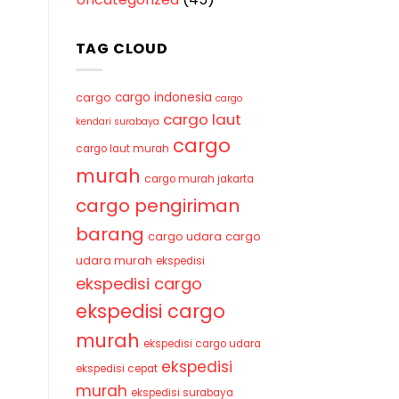
TAG CLOUD
cargo indonesia
cargo
cargo
cargo laut
kendari surabaya
cargo
cargo laut murah
murah
cargo murah jakarta
cargo pengiriman
barang
cargo udara
cargo
udara murah
ekspedisi
ekspedisi cargo
ekspedisi cargo
murah
ekspedisi cargo udara
ekspedisi
ekspedisi cepat
murah
ekspedisi surabaya