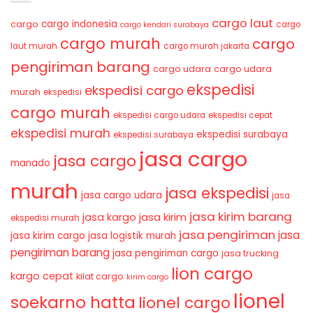
cargo laut
cargo indonesia
cargo
cargo
cargo kendari surabaya
cargo murah
cargo
laut murah
cargo murah jakarta
pengiriman barang
cargo udara
cargo udara
ekspedisi
ekspedisi cargo
murah
ekspedisi
cargo murah
ekspedisi cargo udara
ekspedisi cepat
ekspedisi murah
ekspedisi surabaya
ekspedisi surabaya
jasa cargo
jasa cargo
manado
murah
jasa ekspedisi
jasa cargo udara
jasa
jasa kirim barang
jasa kirim
jasa kargo
ekspedisi murah
jasa pengiriman
jasa
jasa kirim cargo
jasa logistik murah
pengiriman barang
jasa pengiriman cargo
jasa trucking
lion cargo
kargo cepat
kilat cargo
kirim cargo
lionel
soekarno hatta
lionel cargo