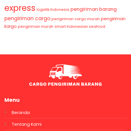
express
pengiriman barang
logistik Indonesia
pengiriman cargo
pengiriman
pengiriman cargo murah
kargo
pengiriman murah
smart indonesian seafood
Menu
Beranda
Tentang Kami