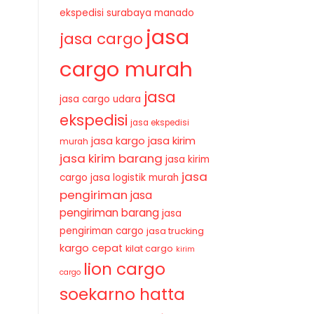
ekspedisi surabaya manado
jasa
jasa cargo
cargo murah
jasa
jasa cargo udara
ekspedisi
jasa ekspedisi
jasa kirim
jasa kargo
murah
jasa kirim barang
jasa kirim
jasa
cargo
jasa logistik murah
pengiriman
jasa
pengiriman barang
jasa
pengiriman cargo
jasa trucking
kargo cepat
kilat cargo
kirim
lion cargo
cargo
soekarno hatta