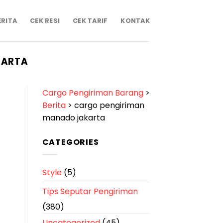
ERITA
CEK RESI
CEK TARIF
KONTAK
KARTA
Cargo Pengiriman Barang
>
Berita
>
cargo pengiriman
manado jakarta
CATEGORIES
Style
(5)
Tips Seputar Pengiriman
(380)
Uncategorized
(45)