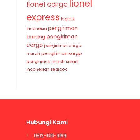
lionel
lionel cargo
express
logistik
pengiriman
Indonesia
pengiriman
barang
cargo
pengiriman cargo
pengiriman kargo
murah
pengiriman murah
smart
indonesian seafood
Hubungi Kami
0812-1616-9169