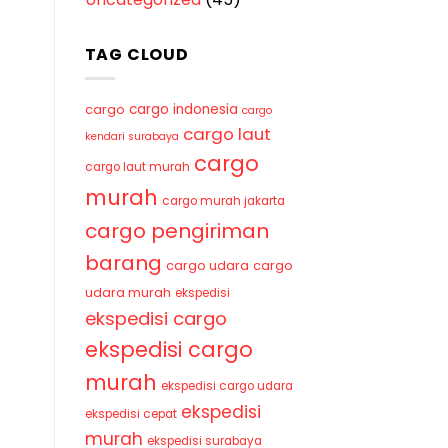
TAG CLOUD
cargo indonesia
cargo
cargo
cargo laut
kendari surabaya
cargo
cargo laut murah
murah
cargo murah jakarta
cargo pengiriman
barang
cargo udara
cargo
udara murah
ekspedisi
ekspedisi cargo
ekspedisi cargo
murah
ekspedisi cargo udara
ekspedisi
ekspedisi cepat
murah
ekspedisi surabaya