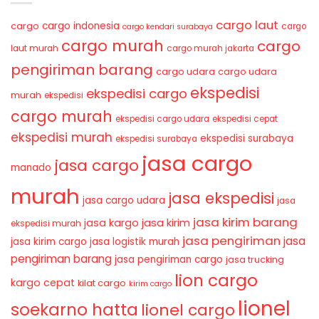
cargo laut
cargo indonesia
cargo
cargo
cargo kendari surabaya
cargo murah
cargo
laut murah
cargo murah jakarta
pengiriman barang
cargo udara
cargo udara
ekspedisi
ekspedisi cargo
murah
ekspedisi
cargo murah
ekspedisi cargo udara
ekspedisi cepat
ekspedisi murah
ekspedisi surabaya
ekspedisi surabaya
jasa cargo
jasa cargo
manado
murah
jasa ekspedisi
jasa cargo udara
jasa
jasa kirim barang
jasa kirim
jasa kargo
ekspedisi murah
jasa pengiriman
jasa
jasa kirim cargo
jasa logistik murah
pengiriman barang
jasa pengiriman cargo
jasa trucking
lion cargo
kargo cepat
kilat cargo
kirim cargo
lionel
soekarno hatta
lionel cargo