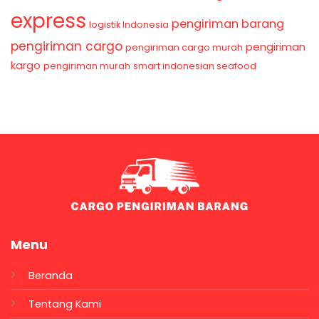
express
pengiriman barang
logistik Indonesia
pengiriman cargo
pengiriman
pengiriman cargo murah
kargo
pengiriman murah
smart indonesian seafood
Menu
Beranda
Tentang Kami