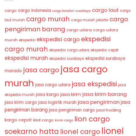
cargo laut
cargo indonesia
cargo
cargo
cargo kendari surabaya
cargo murah
cargo
laut murah
cargo murah jakarta
pengiriman barang
cargo udara
cargo udara
ekspedisi
ekspedisi cargo
murah
ekspedisi
cargo murah
ekspedisi cargo udara
ekspedisi cepat
ekspedisi murah
ekspedisi surabaya
ekspedisi surabaya
jasa cargo
jasa cargo
manado
murah
jasa ekspedisi
jasa cargo udara
jasa
jasa kirim barang
jasa kirim
jasa kargo
ekspedisi murah
jasa pengiriman
jasa
jasa kirim cargo
jasa logistik murah
pengiriman barang
jasa pengiriman cargo
jasa trucking
lion cargo
kargo cepat
kilat cargo
kirim cargo
lionel
soekarno hatta
lionel cargo