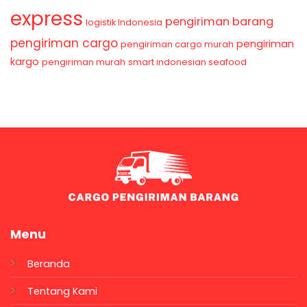
express
pengiriman barang
logistik Indonesia
pengiriman cargo
pengiriman
pengiriman cargo murah
kargo
pengiriman murah
smart indonesian seafood
Menu
Beranda
Tentang Kami