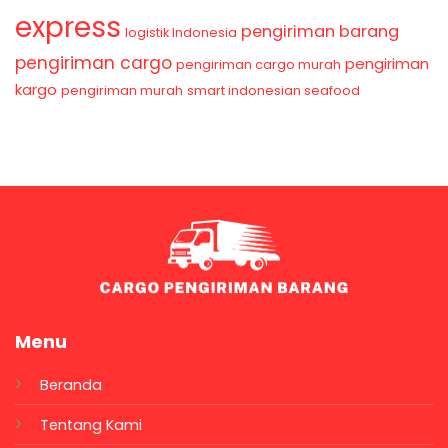
express
pengiriman barang
logistik Indonesia
pengiriman cargo
pengiriman
pengiriman cargo murah
kargo
pengiriman murah
smart indonesian seafood
Menu
Beranda
Tentang Kami