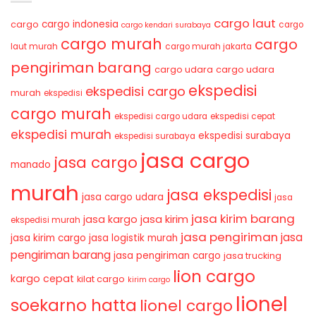
cargo laut
cargo indonesia
cargo
cargo
cargo kendari surabaya
cargo murah
cargo
laut murah
cargo murah jakarta
pengiriman barang
cargo udara
cargo udara
ekspedisi
ekspedisi cargo
murah
ekspedisi
cargo murah
ekspedisi cargo udara
ekspedisi cepat
ekspedisi murah
ekspedisi surabaya
ekspedisi surabaya
jasa cargo
jasa cargo
manado
murah
jasa ekspedisi
jasa cargo udara
jasa
jasa kirim barang
jasa kirim
jasa kargo
ekspedisi murah
jasa pengiriman
jasa
jasa kirim cargo
jasa logistik murah
pengiriman barang
jasa pengiriman cargo
jasa trucking
lion cargo
kargo cepat
kilat cargo
kirim cargo
lionel
soekarno hatta
lionel cargo