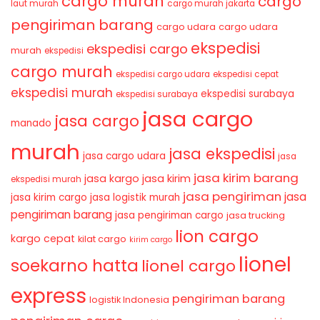
cargo murah
cargo
laut murah
cargo murah jakarta
pengiriman barang
cargo udara
cargo udara
ekspedisi
ekspedisi cargo
murah
ekspedisi
cargo murah
ekspedisi cargo udara
ekspedisi cepat
ekspedisi murah
ekspedisi surabaya
ekspedisi surabaya
jasa cargo
jasa cargo
manado
murah
jasa ekspedisi
jasa cargo udara
jasa
jasa kirim barang
jasa kirim
jasa kargo
ekspedisi murah
jasa pengiriman
jasa
jasa kirim cargo
jasa logistik murah
pengiriman barang
jasa pengiriman cargo
jasa trucking
lion cargo
kargo cepat
kilat cargo
kirim cargo
lionel
soekarno hatta
lionel cargo
express
pengiriman barang
logistik Indonesia