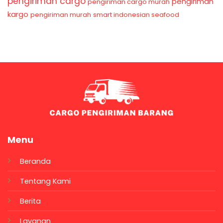
pengiriman cargo
pengiriman
pengiriman cargo murah
kargo
pengiriman murah
smart indonesian seafood
Menu
Beranda
Tentang Kami
Berita
Layanan