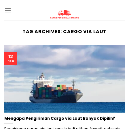
Skip
to
content
TAG ARCHIVES:
CARGO VIA LAUT
12
Feb
Mengapa Pengiriman Cargo via Laut Banyak Dipilih?
Pengiriman cargo via laut masih jadi pilihan favorit pebisnis