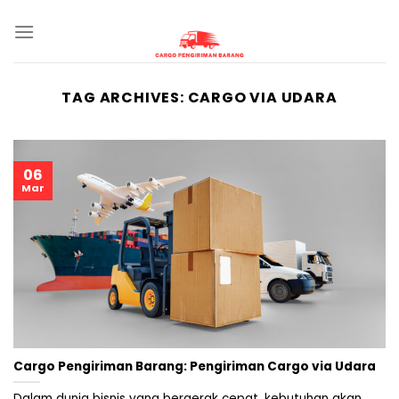
Skip
to
content
TAG ARCHIVES:
CARGO VIA UDARA
06
Mar
Cargo Pengiriman Barang: Pengiriman Cargo via Udara
Dalam dunia bisnis yang bergerak cepat, kebutuhan akan