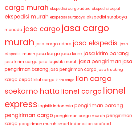
cargo murah
ekspedisi cargo udara
ekspedisi cepat
ekspedisi murah
ekspedisi surabaya
ekspedisi surabaya
jasa cargo
jasa cargo
manado
murah
jasa ekspedisi
jasa cargo udara
jasa
jasa kirim barang
jasa kirim
jasa kargo
ekspedisi murah
jasa pengiriman
jasa
jasa kirim cargo
jasa logistik murah
pengiriman barang
jasa pengiriman cargo
jasa trucking
lion cargo
kargo cepat
kilat cargo
kirim cargo
lionel
soekarno hatta
lionel cargo
express
pengiriman barang
logistik Indonesia
pengiriman cargo
pengiriman
pengiriman cargo murah
kargo
pengiriman murah
smart indonesian seafood