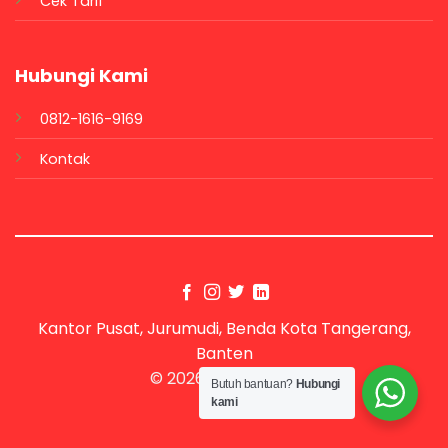
Cek Tarif
Hubungi Kami
0812-1616-9169
Kontak
Kantor Pusat, Jurumudi, Benda Kota Tangerang,
Banten
© 2026 UX Themes
Butuh bantuan?
Hubungi
kami