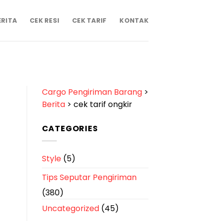
ERITA
CEK RESI
CEK TARIF
KONTAK
Cargo Pengiriman Barang
>
Berita
>
cek tarif ongkir
CATEGORIES
Style
(5)
Tips Seputar Pengiriman
(380)
Uncategorized
(45)