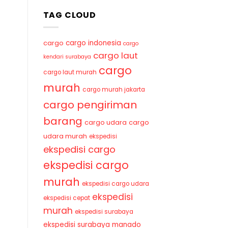
TAG CLOUD
cargo indonesia
cargo
cargo
cargo laut
kendari surabaya
cargo
cargo laut murah
murah
cargo murah jakarta
cargo pengiriman
barang
cargo udara
cargo
udara murah
ekspedisi
ekspedisi cargo
ekspedisi cargo
murah
ekspedisi cargo udara
ekspedisi
ekspedisi cepat
murah
ekspedisi surabaya
ekspedisi surabaya manado