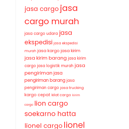
jasa
jasa cargo
cargo murah
jasa
jasa cargo udara
ekspedisi
jasa ekspedisi
jasa kirim
jasa kargo
murah
jasa kirim barang
jasa kirim
jasa
cargo
jasa logistik murah
pengiriman
jasa
pengiriman barang
jasa
pengiriman cargo
jasa trucking
kargo cepat
kilat cargo
kirim
lion cargo
cargo
soekarno hatta
lionel
lionel cargo