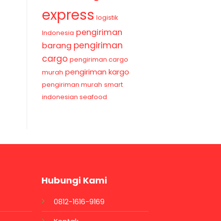
express
logistik
pengiriman
Indonesia
pengiriman
barang
cargo
pengiriman cargo
pengiriman kargo
murah
pengiriman murah
smart
indonesian seafood
Hubungi Kami
0812-1616-9169