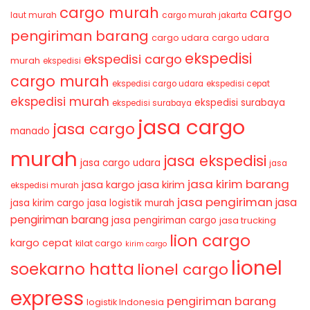
cargo murah
cargo
laut murah
cargo murah jakarta
pengiriman barang
cargo udara
cargo udara
ekspedisi
ekspedisi cargo
murah
ekspedisi
cargo murah
ekspedisi cargo udara
ekspedisi cepat
ekspedisi murah
ekspedisi surabaya
ekspedisi surabaya
jasa cargo
jasa cargo
manado
murah
jasa ekspedisi
jasa cargo udara
jasa
jasa kirim barang
jasa kirim
jasa kargo
ekspedisi murah
jasa pengiriman
jasa
jasa kirim cargo
jasa logistik murah
pengiriman barang
jasa pengiriman cargo
jasa trucking
lion cargo
kargo cepat
kilat cargo
kirim cargo
lionel
soekarno hatta
lionel cargo
express
pengiriman barang
logistik Indonesia