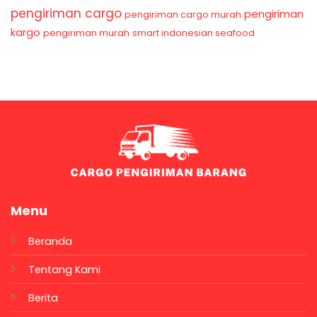
pengiriman cargo
pengiriman
pengiriman cargo murah
kargo
pengiriman murah
smart indonesian seafood
Menu
Beranda
Tentang Kami
Berita