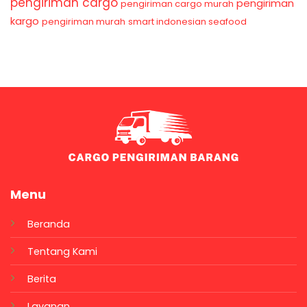
pengiriman cargo
pengiriman
pengiriman cargo murah
kargo
pengiriman murah
smart indonesian seafood
Menu
Beranda
Tentang Kami
Berita
Layanan