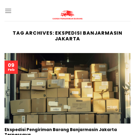
Skip
to
content
TAG ARCHIVES:
EKSPEDISI BANJARMASIN
JAKARTA
09
Feb
Ekspedisi Pengiriman Barang Banjarmasin Jakarta
Terpercaya