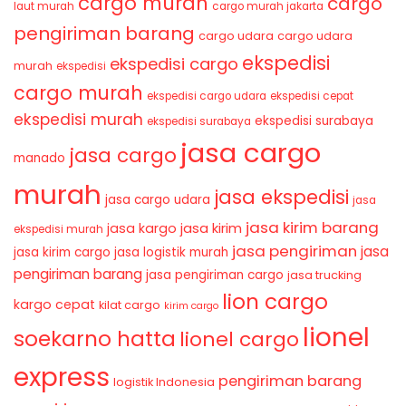
cargo murah
cargo
laut murah
cargo murah jakarta
pengiriman barang
cargo udara
cargo udara
ekspedisi
ekspedisi cargo
murah
ekspedisi
cargo murah
ekspedisi cargo udara
ekspedisi cepat
ekspedisi murah
ekspedisi surabaya
ekspedisi surabaya
jasa cargo
jasa cargo
manado
murah
jasa ekspedisi
jasa cargo udara
jasa
jasa kirim barang
jasa kirim
jasa kargo
ekspedisi murah
jasa pengiriman
jasa
jasa kirim cargo
jasa logistik murah
pengiriman barang
jasa pengiriman cargo
jasa trucking
lion cargo
kargo cepat
kilat cargo
kirim cargo
lionel
soekarno hatta
lionel cargo
express
pengiriman barang
logistik Indonesia