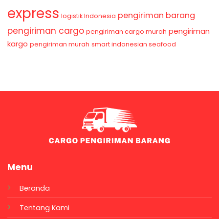
express
pengiriman barang
logistik Indonesia
pengiriman cargo
pengiriman
pengiriman cargo murah
kargo
pengiriman murah
smart indonesian seafood
Menu
Beranda
Tentang Kami