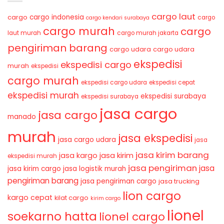
cargo laut
cargo indonesia
cargo
cargo
cargo kendari surabaya
cargo murah
cargo
laut murah
cargo murah jakarta
pengiriman barang
cargo udara
cargo udara
ekspedisi
ekspedisi cargo
murah
ekspedisi
cargo murah
ekspedisi cargo udara
ekspedisi cepat
ekspedisi murah
ekspedisi surabaya
ekspedisi surabaya
jasa cargo
jasa cargo
manado
murah
jasa ekspedisi
jasa cargo udara
jasa
jasa kirim barang
jasa kirim
jasa kargo
ekspedisi murah
jasa pengiriman
jasa
jasa kirim cargo
jasa logistik murah
pengiriman barang
jasa pengiriman cargo
jasa trucking
lion cargo
kargo cepat
kilat cargo
kirim cargo
lionel
soekarno hatta
lionel cargo