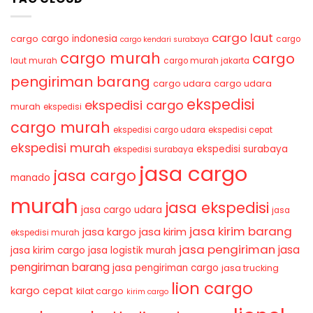
cargo laut
cargo indonesia
cargo
cargo
cargo kendari surabaya
cargo murah
cargo
laut murah
cargo murah jakarta
pengiriman barang
cargo udara
cargo udara
ekspedisi
ekspedisi cargo
murah
ekspedisi
cargo murah
ekspedisi cargo udara
ekspedisi cepat
ekspedisi murah
ekspedisi surabaya
ekspedisi surabaya
jasa cargo
jasa cargo
manado
murah
jasa ekspedisi
jasa cargo udara
jasa
jasa kirim barang
jasa kirim
jasa kargo
ekspedisi murah
jasa pengiriman
jasa
jasa kirim cargo
jasa logistik murah
pengiriman barang
jasa pengiriman cargo
jasa trucking
lion cargo
kargo cepat
kilat cargo
kirim cargo