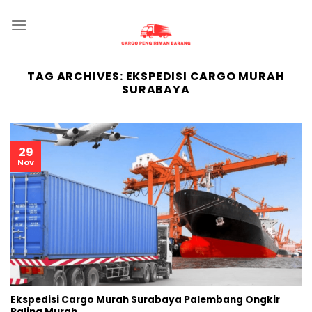
Skip
to
content
TAG ARCHIVES:
EKSPEDISI CARGO MURAH
SURABAYA
29
Nov
Ekspedisi Cargo Murah Surabaya Palembang Ongkir
Paling Murah