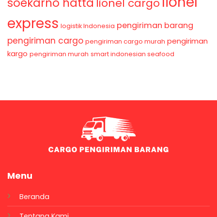
lionel
soekarno hatta
lionel cargo
express
pengiriman barang
logistik Indonesia
pengiriman cargo
pengiriman
pengiriman cargo murah
kargo
pengiriman murah
smart indonesian seafood
Menu
Beranda
Tentang Kami