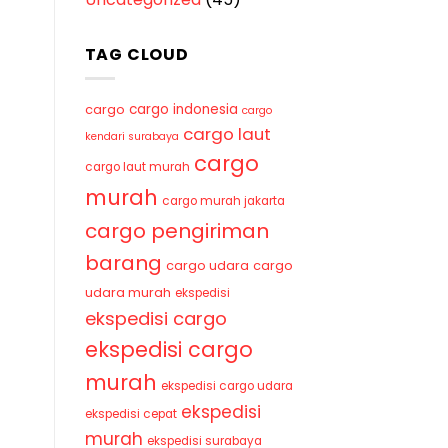
TAG CLOUD
cargo indonesia
cargo
cargo
cargo laut
kendari surabaya
cargo
cargo laut murah
murah
cargo murah jakarta
cargo pengiriman
barang
cargo udara
cargo
udara murah
ekspedisi
ekspedisi cargo
ekspedisi cargo
murah
ekspedisi cargo udara
ekspedisi
ekspedisi cepat
murah
ekspedisi surabaya