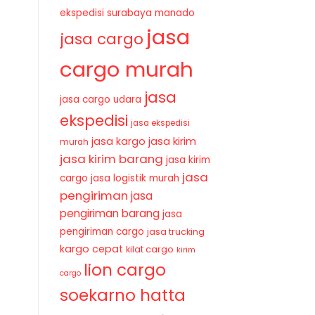
ekspedisi surabaya manado
jasa
jasa cargo
cargo murah
jasa
jasa cargo udara
ekspedisi
jasa ekspedisi
jasa kirim
jasa kargo
murah
jasa kirim barang
jasa kirim
jasa
cargo
jasa logistik murah
pengiriman
jasa
pengiriman barang
jasa
pengiriman cargo
jasa trucking
kargo cepat
kilat cargo
kirim
lion cargo
cargo
soekarno hatta