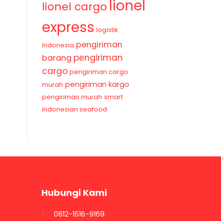
lionel
lionel cargo
express
logistik
pengiriman
Indonesia
pengiriman
barang
cargo
pengiriman cargo
pengiriman kargo
murah
pengiriman murah
smart
indonesian seafood
Hubungi Kami
0812-1616-9169