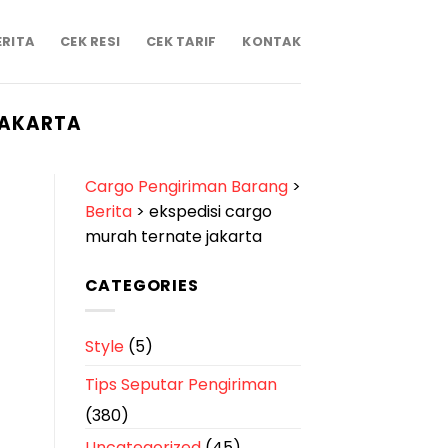
ERITA
CEK RESI
CEK TARIF
KONTAK
JAKARTA
Cargo Pengiriman Barang
>
Berita
>
ekspedisi cargo
murah ternate jakarta
CATEGORIES
Style
(5)
Tips Seputar Pengiriman
(380)
Uncategorized
(45)