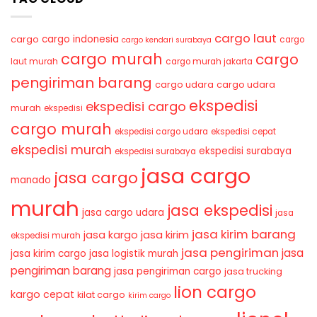
cargo laut
cargo indonesia
cargo
cargo
cargo kendari surabaya
cargo murah
cargo
laut murah
cargo murah jakarta
pengiriman barang
cargo udara
cargo udara
ekspedisi
ekspedisi cargo
murah
ekspedisi
cargo murah
ekspedisi cargo udara
ekspedisi cepat
ekspedisi murah
ekspedisi surabaya
ekspedisi surabaya
jasa cargo
jasa cargo
manado
murah
jasa ekspedisi
jasa cargo udara
jasa
jasa kirim barang
jasa kirim
jasa kargo
ekspedisi murah
jasa pengiriman
jasa
jasa kirim cargo
jasa logistik murah
pengiriman barang
jasa pengiriman cargo
jasa trucking
lion cargo
kargo cepat
kilat cargo
kirim cargo