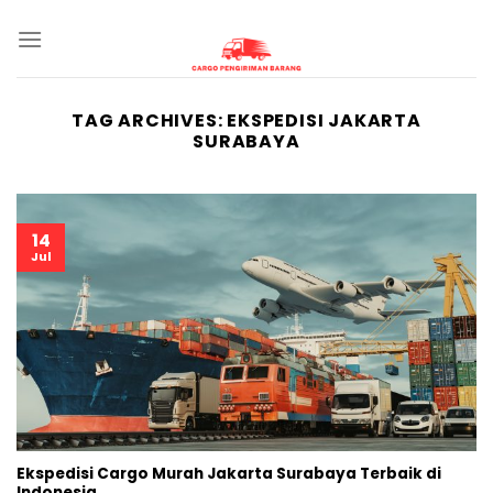
Skip
to
content
TAG ARCHIVES:
EKSPEDISI JAKARTA
SURABAYA
14
Jul
Ekspedisi Cargo Murah Jakarta Surabaya Terbaik di
Indonesia