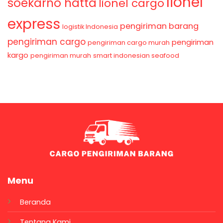
lionel
soekarno hatta
lionel cargo
express
pengiriman barang
logistik Indonesia
pengiriman cargo
pengiriman
pengiriman cargo murah
kargo
pengiriman murah
smart indonesian seafood
Menu
Beranda
Tentang Kami