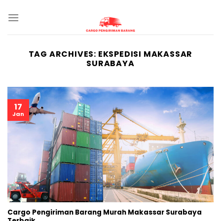
Skip
to
content
TAG ARCHIVES:
EKSPEDISI MAKASSAR
SURABAYA
17
Jan
Cargo Pengiriman Barang Murah Makassar Surabaya
Terbaik