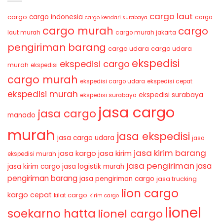
cargo laut
cargo indonesia
cargo
cargo
cargo kendari surabaya
cargo murah
cargo
laut murah
cargo murah jakarta
pengiriman barang
cargo udara
cargo udara
ekspedisi
ekspedisi cargo
murah
ekspedisi
cargo murah
ekspedisi cargo udara
ekspedisi cepat
ekspedisi murah
ekspedisi surabaya
ekspedisi surabaya
jasa cargo
jasa cargo
manado
murah
jasa ekspedisi
jasa cargo udara
jasa
jasa kirim barang
jasa kirim
jasa kargo
ekspedisi murah
jasa pengiriman
jasa
jasa kirim cargo
jasa logistik murah
pengiriman barang
jasa pengiriman cargo
jasa trucking
lion cargo
kargo cepat
kilat cargo
kirim cargo
lionel
soekarno hatta
lionel cargo