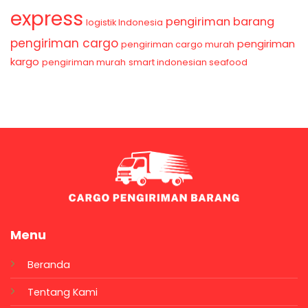
express
pengiriman barang
logistik Indonesia
pengiriman cargo
pengiriman
pengiriman cargo murah
kargo
pengiriman murah
smart indonesian seafood
Menu
Beranda
Tentang Kami