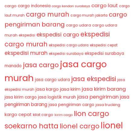
cargo laut
cargo indonesia
cargo
cargo
cargo kendari surabaya
cargo murah
cargo
laut murah
cargo murah jakarta
pengiriman barang
cargo udara
cargo udara
ekspedisi
ekspedisi cargo
murah
ekspedisi
cargo murah
ekspedisi cargo udara
ekspedisi cepat
ekspedisi murah
ekspedisi surabaya
ekspedisi surabaya
jasa cargo
jasa cargo
manado
murah
jasa ekspedisi
jasa cargo udara
jasa
jasa kirim barang
jasa kirim
jasa kargo
ekspedisi murah
jasa pengiriman
jasa
jasa kirim cargo
jasa logistik murah
pengiriman barang
jasa pengiriman cargo
jasa trucking
lion cargo
kargo cepat
kilat cargo
kirim cargo
lionel
soekarno hatta
lionel cargo