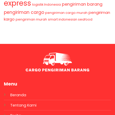
express
pengiriman barang
logistik Indonesia
pengiriman cargo
pengiriman
pengiriman cargo murah
kargo
pengiriman murah
smart indonesian seafood
Menu
Beranda
Tentang Kami