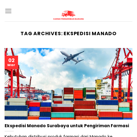
Skip
to
content
TAG ARCHIVES:
EKSPEDISI MANADO
02
Mar
Ekspedisi Manado Surabaya untuk Pengiriman Farmasi
Kebutuhan distribusi produk farmasi dari Manado ke