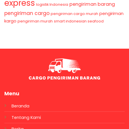
express
pengiriman barang
logistik Indonesia
pengiriman cargo
pengiriman
pengiriman cargo murah
kargo
pengiriman murah
smart indonesian seafood
Menu
Beranda
Tentang Kami