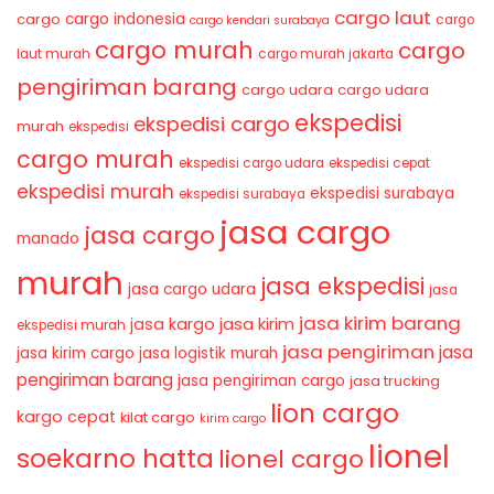
cargo laut
cargo indonesia
cargo
cargo
cargo kendari surabaya
cargo murah
cargo
laut murah
cargo murah jakarta
pengiriman barang
cargo udara
cargo udara
ekspedisi
ekspedisi cargo
murah
ekspedisi
cargo murah
ekspedisi cargo udara
ekspedisi cepat
ekspedisi murah
ekspedisi surabaya
ekspedisi surabaya
jasa cargo
jasa cargo
manado
murah
jasa ekspedisi
jasa cargo udara
jasa
jasa kirim barang
jasa kirim
jasa kargo
ekspedisi murah
jasa pengiriman
jasa
jasa kirim cargo
jasa logistik murah
pengiriman barang
jasa pengiriman cargo
jasa trucking
lion cargo
kargo cepat
kilat cargo
kirim cargo
lionel
soekarno hatta
lionel cargo