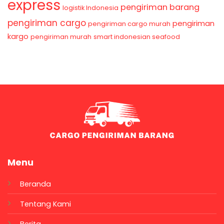
express
pengiriman barang
logistik Indonesia
pengiriman cargo
pengiriman
pengiriman cargo murah
kargo
pengiriman murah
smart indonesian seafood
Menu
Beranda
Tentang Kami