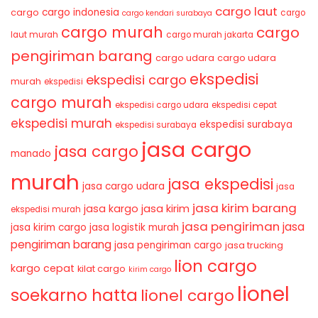
cargo laut
cargo indonesia
cargo
cargo
cargo kendari surabaya
cargo murah
cargo
laut murah
cargo murah jakarta
pengiriman barang
cargo udara
cargo udara
ekspedisi
ekspedisi cargo
murah
ekspedisi
cargo murah
ekspedisi cargo udara
ekspedisi cepat
ekspedisi murah
ekspedisi surabaya
ekspedisi surabaya
jasa cargo
jasa cargo
manado
murah
jasa ekspedisi
jasa cargo udara
jasa
jasa kirim barang
jasa kirim
jasa kargo
ekspedisi murah
jasa pengiriman
jasa
jasa kirim cargo
jasa logistik murah
pengiriman barang
jasa pengiriman cargo
jasa trucking
lion cargo
kargo cepat
kilat cargo
kirim cargo
lionel
soekarno hatta
lionel cargo