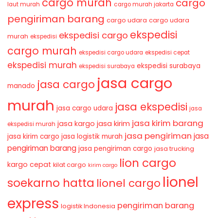
cargo murah
cargo
laut murah
cargo murah jakarta
pengiriman barang
cargo udara
cargo udara
ekspedisi
ekspedisi cargo
murah
ekspedisi
cargo murah
ekspedisi cargo udara
ekspedisi cepat
ekspedisi murah
ekspedisi surabaya
ekspedisi surabaya
jasa cargo
jasa cargo
manado
murah
jasa ekspedisi
jasa cargo udara
jasa
jasa kirim barang
jasa kirim
jasa kargo
ekspedisi murah
jasa pengiriman
jasa
jasa kirim cargo
jasa logistik murah
pengiriman barang
jasa pengiriman cargo
jasa trucking
lion cargo
kargo cepat
kilat cargo
kirim cargo
lionel
soekarno hatta
lionel cargo
express
pengiriman barang
logistik Indonesia