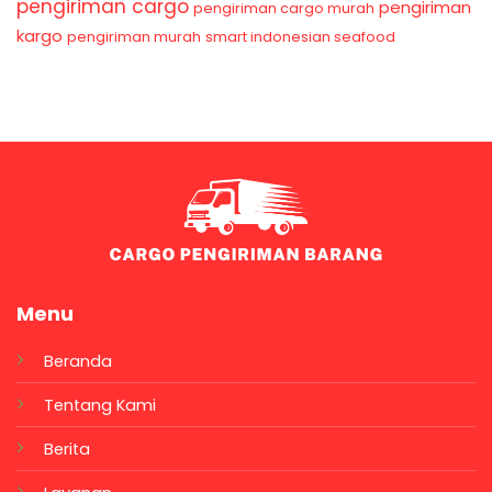
pengiriman cargo
pengiriman
pengiriman cargo murah
kargo
pengiriman murah
smart indonesian seafood
Menu
Beranda
Tentang Kami
Berita