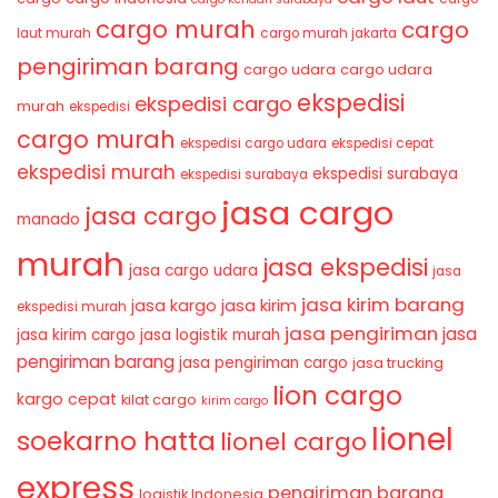
cargo murah
cargo
laut murah
cargo murah jakarta
pengiriman barang
cargo udara
cargo udara
ekspedisi
ekspedisi cargo
murah
ekspedisi
cargo murah
ekspedisi cargo udara
ekspedisi cepat
ekspedisi murah
ekspedisi surabaya
ekspedisi surabaya
jasa cargo
jasa cargo
manado
murah
jasa ekspedisi
jasa cargo udara
jasa
jasa kirim barang
jasa kirim
jasa kargo
ekspedisi murah
jasa pengiriman
jasa
jasa kirim cargo
jasa logistik murah
pengiriman barang
jasa pengiriman cargo
jasa trucking
lion cargo
kargo cepat
kilat cargo
kirim cargo
lionel
soekarno hatta
lionel cargo
express
pengiriman barang
logistik Indonesia