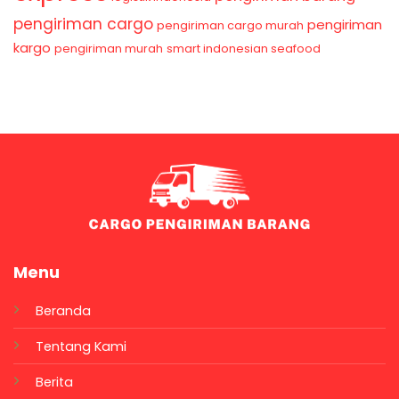
pengiriman cargo
pengiriman
pengiriman cargo murah
kargo
pengiriman murah
smart indonesian seafood
Menu
Beranda
Tentang Kami
Berita