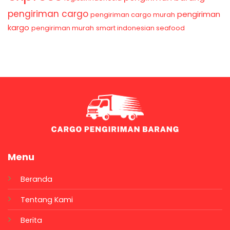
pengiriman cargo
pengiriman
pengiriman cargo murah
kargo
pengiriman murah
smart indonesian seafood
Menu
Beranda
Tentang Kami
Berita