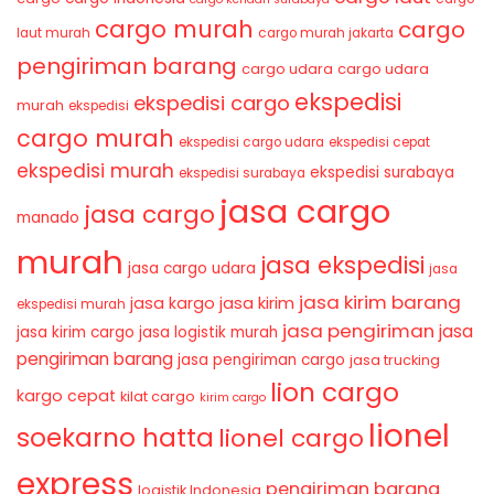
cargo murah
cargo
laut murah
cargo murah jakarta
pengiriman barang
cargo udara
cargo udara
ekspedisi
ekspedisi cargo
murah
ekspedisi
cargo murah
ekspedisi cargo udara
ekspedisi cepat
ekspedisi murah
ekspedisi surabaya
ekspedisi surabaya
jasa cargo
jasa cargo
manado
murah
jasa ekspedisi
jasa cargo udara
jasa
jasa kirim barang
jasa kirim
jasa kargo
ekspedisi murah
jasa pengiriman
jasa
jasa kirim cargo
jasa logistik murah
pengiriman barang
jasa pengiriman cargo
jasa trucking
lion cargo
kargo cepat
kilat cargo
kirim cargo
lionel
soekarno hatta
lionel cargo
express
pengiriman barang
logistik Indonesia