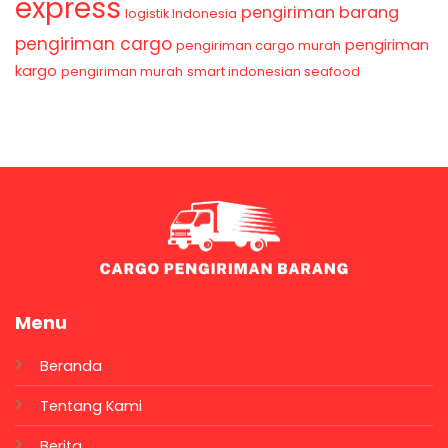
express
pengiriman barang
logistik Indonesia
pengiriman cargo
pengiriman
pengiriman cargo murah
kargo
pengiriman murah
smart indonesian seafood
Menu
Beranda
Tentang Kami
Berita