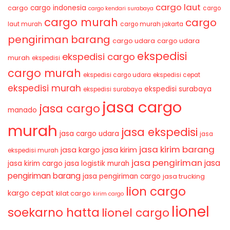
cargo laut
cargo indonesia
cargo
cargo
cargo kendari surabaya
cargo murah
cargo
laut murah
cargo murah jakarta
pengiriman barang
cargo udara
cargo udara
ekspedisi
ekspedisi cargo
murah
ekspedisi
cargo murah
ekspedisi cargo udara
ekspedisi cepat
ekspedisi murah
ekspedisi surabaya
ekspedisi surabaya
jasa cargo
jasa cargo
manado
murah
jasa ekspedisi
jasa cargo udara
jasa
jasa kirim barang
jasa kirim
jasa kargo
ekspedisi murah
jasa pengiriman
jasa
jasa kirim cargo
jasa logistik murah
pengiriman barang
jasa pengiriman cargo
jasa trucking
lion cargo
kargo cepat
kilat cargo
kirim cargo
lionel
soekarno hatta
lionel cargo