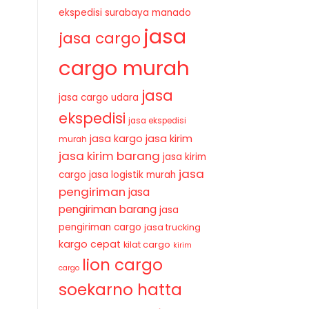
ekspedisi surabaya manado
jasa
jasa cargo
cargo murah
jasa
jasa cargo udara
ekspedisi
jasa ekspedisi
jasa kirim
jasa kargo
murah
jasa kirim barang
jasa kirim
jasa
cargo
jasa logistik murah
pengiriman
jasa
pengiriman barang
jasa
pengiriman cargo
jasa trucking
kargo cepat
kilat cargo
kirim
lion cargo
cargo
soekarno hatta