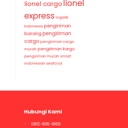
lionel
lionel cargo
express
logistik
pengiriman
Indonesia
pengiriman
barang
cargo
pengiriman cargo
pengiriman kargo
murah
pengiriman murah
smart
indonesian seafood
Hubungi Kami
0812-1616-9169