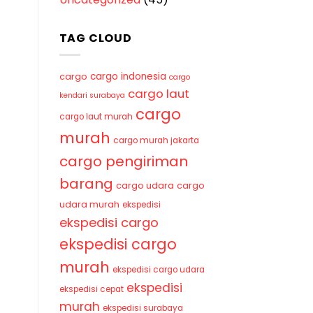
TAG CLOUD
cargo indonesia
cargo
cargo
cargo laut
kendari surabaya
cargo
cargo laut murah
murah
cargo murah jakarta
cargo pengiriman
barang
cargo udara
cargo
udara murah
ekspedisi
ekspedisi cargo
ekspedisi cargo
murah
ekspedisi cargo udara
ekspedisi
ekspedisi cepat
murah
ekspedisi surabaya