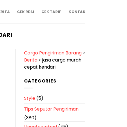
ERITA
CEK RESI
CEK TARIF
KONTAK
DARI
Cargo Pengiriman Barang
>
Berita
>
jasa cargo murah
cepat kendari
CATEGORIES
Style
(5)
Tips Seputar Pengiriman
(380)
Uncategorized
(45)