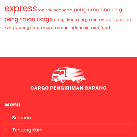
express
pengiriman barang
logistik Indonesia
pengiriman cargo
pengiriman
pengiriman cargo murah
kargo
pengiriman murah
smart indonesian seafood
Menu
Beranda
Tentang Kami