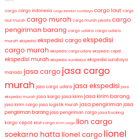
cargo laut
cargo indonesia
cargo
cargo
cargo kendari surabaya
cargo murah
cargo
laut murah
cargo murah jakarta
pengiriman barang
cargo udara
cargo udara
ekspedisi
ekspedisi cargo
murah
ekspedisi
cargo murah
ekspedisi cargo udara
ekspedisi cepat
ekspedisi murah
ekspedisi surabaya
ekspedisi surabaya
jasa cargo
jasa cargo
manado
murah
jasa ekspedisi
jasa cargo udara
jasa
jasa kirim barang
jasa kirim
jasa kargo
ekspedisi murah
jasa pengiriman
jasa
jasa kirim cargo
jasa logistik murah
pengiriman barang
jasa pengiriman cargo
jasa trucking
lion cargo
kargo cepat
kilat cargo
kirim cargo
lionel
soekarno hatta
lionel cargo