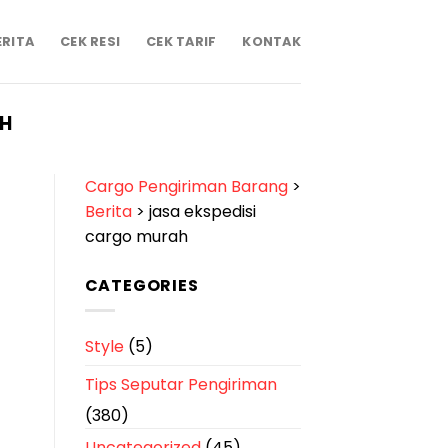
ERITA
CEK RESI
CEK TARIF
KONTAK
AH
Cargo Pengiriman Barang
>
Berita
>
jasa ekspedisi
cargo murah
CATEGORIES
Style
(5)
Tips Seputar Pengiriman
(380)
Uncategorized
(45)