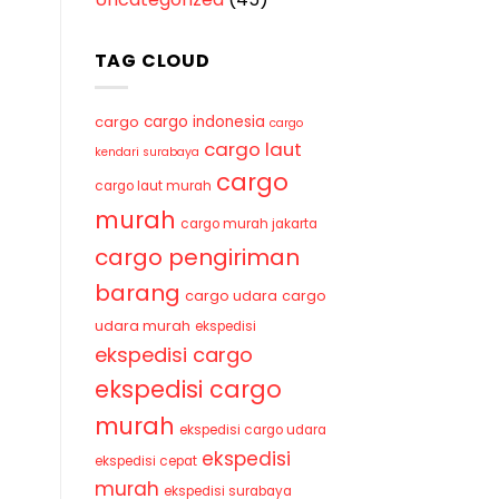
TAG CLOUD
cargo indonesia
cargo
cargo
cargo laut
kendari surabaya
cargo
cargo laut murah
murah
cargo murah jakarta
cargo pengiriman
barang
cargo udara
cargo
udara murah
ekspedisi
ekspedisi cargo
ekspedisi cargo
murah
ekspedisi cargo udara
ekspedisi
ekspedisi cepat
murah
ekspedisi surabaya