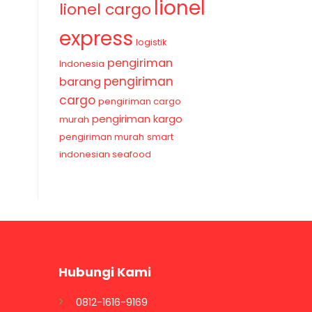
lionel
lionel cargo
express
logistik
pengiriman
Indonesia
pengiriman
barang
cargo
pengiriman cargo
pengiriman kargo
murah
pengiriman murah
smart
indonesian seafood
Hubungi Kami
0812-1616-9169