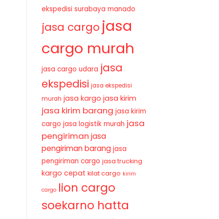
ekspedisi surabaya manado
jasa
jasa cargo
cargo murah
jasa
jasa cargo udara
ekspedisi
jasa ekspedisi
jasa kirim
jasa kargo
murah
jasa kirim barang
jasa kirim
jasa
cargo
jasa logistik murah
pengiriman
jasa
pengiriman barang
jasa
pengiriman cargo
jasa trucking
kargo cepat
kilat cargo
kirim
lion cargo
cargo
soekarno hatta