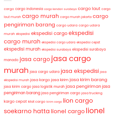
cargo laut
cargo indonesia
cargo
cargo
cargo kendari surabaya
cargo murah
cargo
laut murah
cargo murah jakarta
pengiriman barang
cargo udara
cargo udara
ekspedisi
ekspedisi cargo
murah
ekspedisi
cargo murah
ekspedisi cargo udara
ekspedisi cepat
ekspedisi murah
ekspedisi surabaya
ekspedisi surabaya
jasa cargo
jasa cargo
manado
murah
jasa ekspedisi
jasa cargo udara
jasa
jasa kirim barang
jasa kirim
jasa kargo
ekspedisi murah
jasa pengiriman
jasa
jasa kirim cargo
jasa logistik murah
pengiriman barang
jasa pengiriman cargo
jasa trucking
lion cargo
kargo cepat
kilat cargo
kirim cargo
lionel
soekarno hatta
lionel cargo