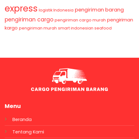
express
pengiriman barang
logistik Indonesia
pengiriman cargo
pengiriman
pengiriman cargo murah
kargo
pengiriman murah
smart indonesian seafood
Menu
Beranda
Tentang Kami