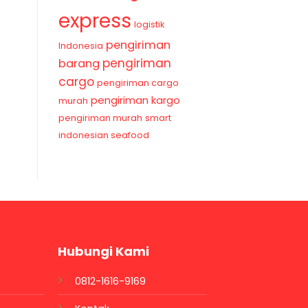
express
logistik
pengiriman
Indonesia
pengiriman
barang
cargo
pengiriman cargo
pengiriman kargo
murah
pengiriman murah
smart
indonesian seafood
Hubungi Kami
0812-1616-9169