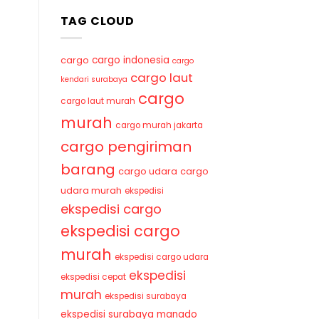
TAG CLOUD
cargo indonesia
cargo
cargo
cargo laut
kendari surabaya
cargo
cargo laut murah
murah
cargo murah jakarta
cargo pengiriman
barang
cargo udara
cargo
udara murah
ekspedisi
ekspedisi cargo
ekspedisi cargo
murah
ekspedisi cargo udara
ekspedisi
ekspedisi cepat
murah
ekspedisi surabaya
ekspedisi surabaya manado