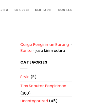
ERITA
CEK RESI
CEK TARIF
KONTAK
Cargo Pengiriman Barang
>
Berita
>
jasa kirim udara
CATEGORIES
Style
(5)
Tips Seputar Pengiriman
(380)
Uncategorized
(45)