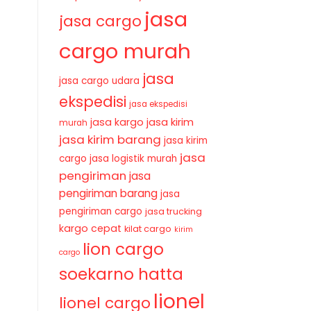
jasa
jasa cargo
cargo murah
jasa
jasa cargo udara
ekspedisi
jasa ekspedisi
jasa kirim
jasa kargo
murah
jasa kirim barang
jasa kirim
jasa
cargo
jasa logistik murah
pengiriman
jasa
pengiriman barang
jasa
pengiriman cargo
jasa trucking
kargo cepat
kilat cargo
kirim
lion cargo
cargo
soekarno hatta
lionel
lionel cargo