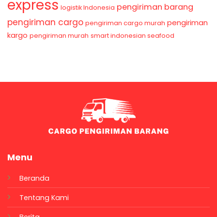
express
pengiriman barang
logistik Indonesia
pengiriman cargo
pengiriman
pengiriman cargo murah
kargo
pengiriman murah
smart indonesian seafood
Menu
Beranda
Tentang Kami