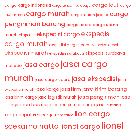
cargo laut
cargo indonesia
cargo
cargo
cargo kendari surabaya
cargo murah
cargo
laut murah
cargo murah jakarta
pengiriman barang
cargo udara
cargo udara
ekspedisi
ekspedisi cargo
murah
ekspedisi
cargo murah
ekspedisi cargo udara
ekspedisi cepat
ekspedisi murah
ekspedisi surabaya
ekspedisi surabaya
jasa cargo
jasa cargo
manado
murah
jasa ekspedisi
jasa cargo udara
jasa
jasa kirim barang
jasa kirim
jasa kargo
ekspedisi murah
jasa pengiriman
jasa
jasa kirim cargo
jasa logistik murah
pengiriman barang
jasa pengiriman cargo
jasa trucking
lion cargo
kargo cepat
kilat cargo
kirim cargo
lionel
soekarno hatta
lionel cargo