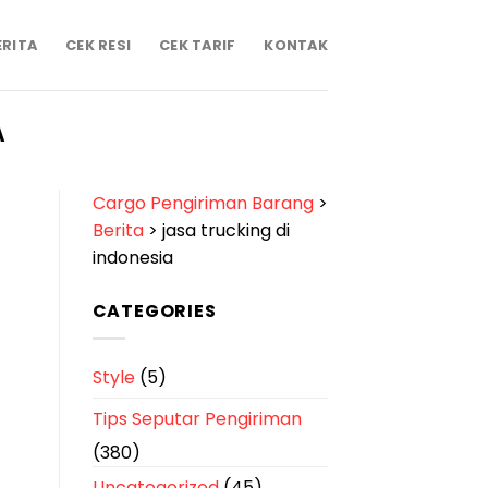
ERITA
CEK RESI
CEK TARIF
KONTAK
A
Cargo Pengiriman Barang
>
Berita
>
jasa trucking di
indonesia
CATEGORIES
Style
(5)
Tips Seputar Pengiriman
(380)
Uncategorized
(45)