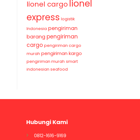
lionel
lionel cargo
express
logistik
pengiriman
Indonesia
pengiriman
barang
cargo
pengiriman cargo
pengiriman kargo
murah
pengiriman murah
smart
indonesian seafood
Hubungi Kami
0812-1616-9169