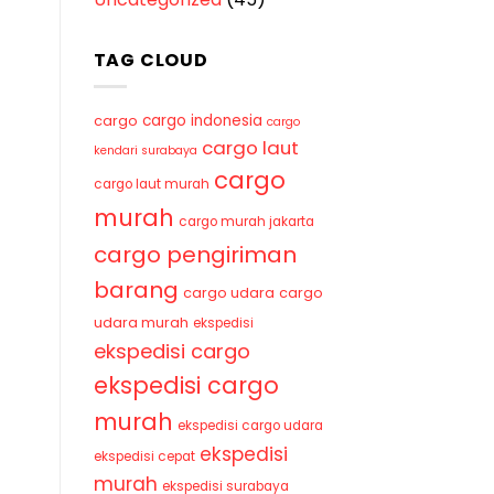
TAG CLOUD
cargo indonesia
cargo
cargo
cargo laut
kendari surabaya
cargo
cargo laut murah
murah
cargo murah jakarta
cargo pengiriman
barang
cargo udara
cargo
udara murah
ekspedisi
ekspedisi cargo
ekspedisi cargo
murah
ekspedisi cargo udara
ekspedisi
ekspedisi cepat
murah
ekspedisi surabaya