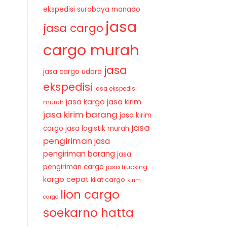
ekspedisi surabaya manado
jasa
jasa cargo
cargo murah
jasa
jasa cargo udara
ekspedisi
jasa ekspedisi
jasa kirim
jasa kargo
murah
jasa kirim barang
jasa kirim
jasa
cargo
jasa logistik murah
pengiriman
jasa
pengiriman barang
jasa
pengiriman cargo
jasa trucking
kargo cepat
kilat cargo
kirim
lion cargo
cargo
soekarno hatta