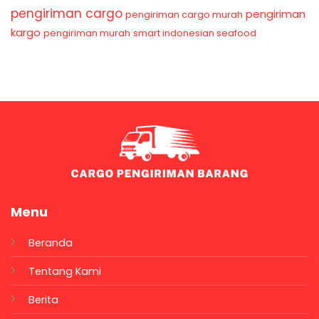
pengiriman cargo
pengiriman
pengiriman cargo murah
kargo
pengiriman murah
smart indonesian seafood
Menu
Beranda
Tentang Kami
Berita