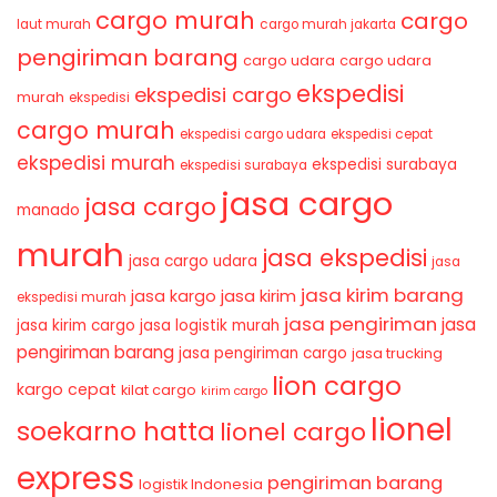
cargo murah
cargo
laut murah
cargo murah jakarta
pengiriman barang
cargo udara
cargo udara
ekspedisi
ekspedisi cargo
murah
ekspedisi
cargo murah
ekspedisi cargo udara
ekspedisi cepat
ekspedisi murah
ekspedisi surabaya
ekspedisi surabaya
jasa cargo
jasa cargo
manado
murah
jasa ekspedisi
jasa cargo udara
jasa
jasa kirim barang
jasa kirim
jasa kargo
ekspedisi murah
jasa pengiriman
jasa
jasa kirim cargo
jasa logistik murah
pengiriman barang
jasa pengiriman cargo
jasa trucking
lion cargo
kargo cepat
kilat cargo
kirim cargo
lionel
soekarno hatta
lionel cargo
express
pengiriman barang
logistik Indonesia