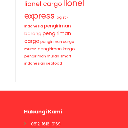
lionel
lionel cargo
express
logistik
pengiriman
Indonesia
pengiriman
barang
cargo
pengiriman cargo
pengiriman kargo
murah
pengiriman murah
smart
indonesian seafood
Hubungi Kami
0812-1616-9169