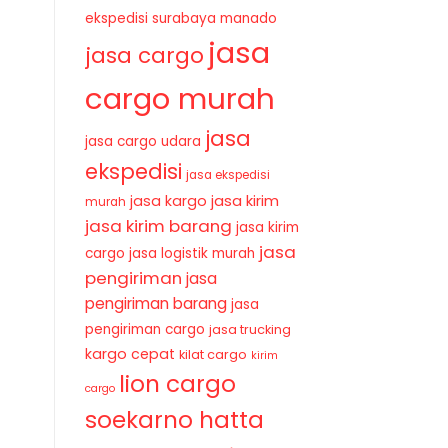
ekspedisi surabaya manado
jasa
jasa cargo
cargo murah
jasa
jasa cargo udara
ekspedisi
jasa ekspedisi
jasa kirim
jasa kargo
murah
jasa kirim barang
jasa kirim
jasa
cargo
jasa logistik murah
pengiriman
jasa
pengiriman barang
jasa
pengiriman cargo
jasa trucking
kargo cepat
kilat cargo
kirim
lion cargo
cargo
soekarno hatta