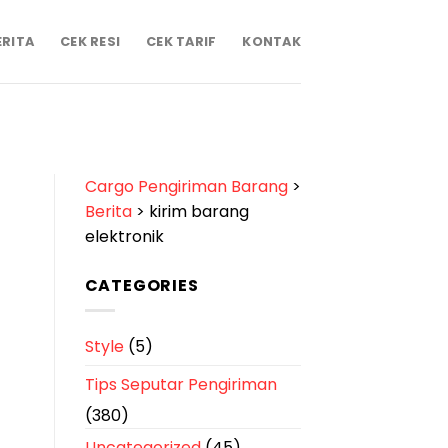
ERITA
CEK RESI
CEK TARIF
KONTAK
Cargo Pengiriman Barang
>
Berita
>
kirim barang
elektronik
CATEGORIES
Style
(5)
Tips Seputar Pengiriman
(380)
Uncategorized
(45)