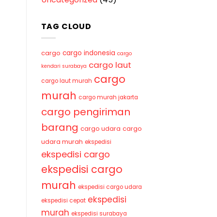
TAG CLOUD
cargo indonesia
cargo
cargo
cargo laut
kendari surabaya
cargo
cargo laut murah
murah
cargo murah jakarta
cargo pengiriman
barang
cargo udara
cargo
udara murah
ekspedisi
ekspedisi cargo
ekspedisi cargo
murah
ekspedisi cargo udara
ekspedisi
ekspedisi cepat
murah
ekspedisi surabaya